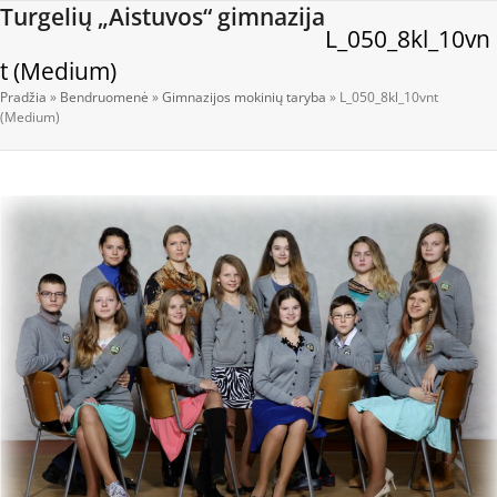
Open
Close
Skip
Turgelių „Aistuvos“ gimnazija
L_050_8kl_10vn
to
mobile
mobile
content
t (Medium)
menu
menu
Pradžia
»
Bendruomenė
»
Gimnazijos mokinių taryba
»
L_050_8kl_10vnt
(Medium)