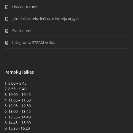
Išvyka į Kauną
„Kur laikas teka lėčiau, o istorija atgyja…“
Sveikiname!
Integruota STEAM veikla
Pamokų laikas
1. 8.00 – 8.45
2. 8.55 – 9.40
3. 10.00 – 10.45
4. 11.05 – 11.50
5. 12.05 – 12.50
6. 13.00 – 13.45
7. 13.55 – 14.40
8. 14.45 – 15.30
9. 15.35 - 16.20