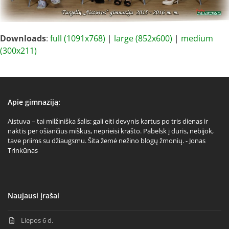
Downloads
:
full (1091x768)
|
large (852x600)
|
medium
(300x211)
Apie gimnaziją:
Aistuva – tai milžiniška šalis: gali eiti devynis kartus po tris dienas ir
naktis per ošiančius miškus, neprieisi krašto. Pabelsk į duris, nebijok,
tave priims su džiaugsmu. Šita žemė nežino blogų žmonių. - Jonas
Trinkūnas
Naujausi įrašai
Liepos 6 d.