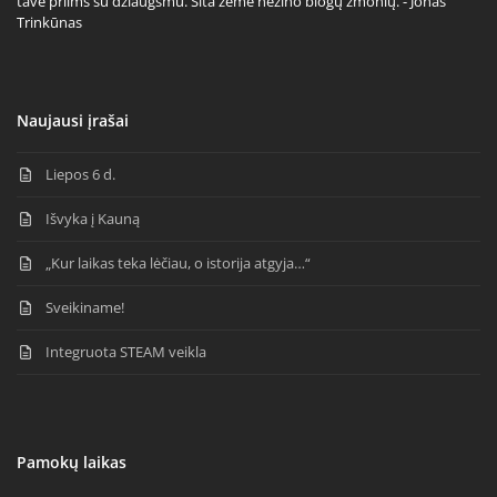
tave priims su džiaugsmu. Šita žemė nežino blogų žmonių. - Jonas
Trinkūnas
Naujausi įrašai
Liepos 6 d.
Išvyka į Kauną
„Kur laikas teka lėčiau, o istorija atgyja…“
Sveikiname!
Integruota STEAM veikla
Pamokų laikas