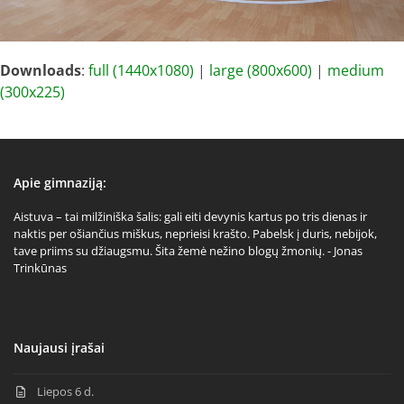
Downloads
:
full (1440x1080)
|
large (800x600)
|
medium
(300x225)
Apie gimnaziją:
Aistuva – tai milžiniška šalis: gali eiti devynis kartus po tris dienas ir
naktis per ošiančius miškus, neprieisi krašto. Pabelsk į duris, nebijok,
tave priims su džiaugsmu. Šita žemė nežino blogų žmonių. - Jonas
Trinkūnas
Naujausi įrašai
Liepos 6 d.