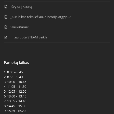
Išvyka į Kauną
„Kur laikas teka lėčiau, o istorija atgyja…“
Sveikiname!
Integruota STEAM veikla
Pamokų laikas
1. 8.00 – 8.45
2. 8.55 – 9.40
3. 10.00 – 10.45
4. 11.05 – 11.50
5. 12.05 – 12.50
6. 13.00 – 13.45
7. 13.55 – 14.40
8. 14.45 – 15.30
9. 15.35 - 16.20