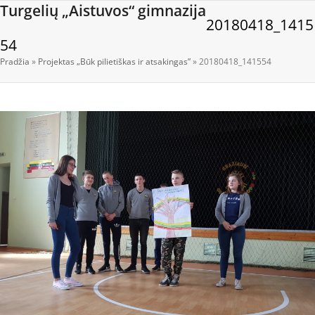
Open
Close
Skip
Turgelių „Aistuvos“ gimnazija
20180418_1415
to
mobile
mobile
content
54
menu
menu
Pradžia
»
Projektas „Būk pilietiškas ir atsakingas”
»
20180418_141554