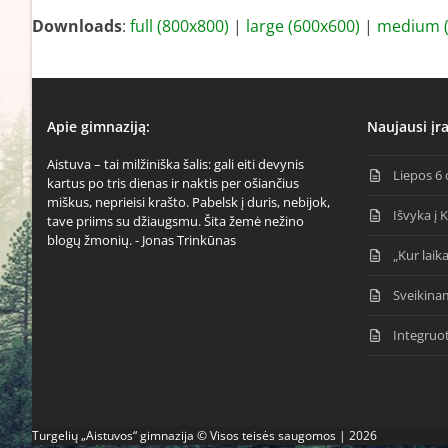
Downloads
:
full (800x800)
|
large (600x600)
|
medium (
Apie gimnaziją:
Naujausi įra
Aistuva – tai milžiniška šalis: gali eiti devynis
Liepos 6 
kartus po tris dienas ir naktis per ošiančius
miškus, neprieisi krašto. Pabelsk į duris, nebijok,
Išvyka į 
tave priims su džiaugsmu. Šita žemė nežino
blogų žmonių. - Jonas Trinkūnas
„Kur laika
Sveikina
Integruo
Turgelių „Aistuvos“ gimnazija © Visos teisės saugomos | 2026