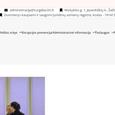
administracija@turgeliai.lm.lt
Mokyklos g. 1, Jezavitiškių k., Šalč
Duomenys kaupiami ir saugomi Juridinių asmenų registre, kodas - 19141
Veiklos sritys
Korupcijos prevencija
Administracinė informacija
Paslaugos