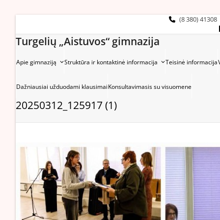
Skip
to
(8 380) 41308
content
Turgelių „Aistuvos“ gimnazija
Apie gimnaziją
Struktūra ir kontaktinė informacija
Teisinė informacija
Dažniausiai užduodami klausimai
Konsultavimasis su visuomene
20250312_125917 (1)