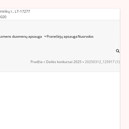
ininkų r., LT-17277
3020
Asmens duomenų apsauga
Pranešėjų apsauga
Nuorodos
Pradžia
»
Dailės konkursai 2025
»
20250312_125917 (1)