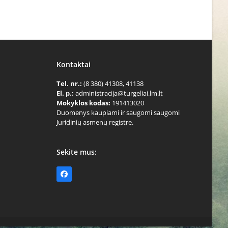
Kontaktai
Tel. nr.:
(8 380) 41308, 41138
El. p.:
administracija@turgeliai.lm.lt
Mokyklos kodas:
191413020
Duomenys kaupiami ir saugomi saugomi
Juridinių asmenų registre.
Sekite mus:
Facebook