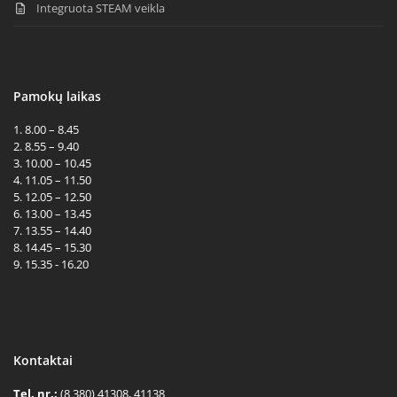
Integruota STEAM veikla
Pamokų laikas
1. 8.00 – 8.45
2. 8.55 – 9.40
3. 10.00 – 10.45
4. 11.05 – 11.50
5. 12.05 – 12.50
6. 13.00 – 13.45
7. 13.55 – 14.40
8. 14.45 – 15.30
9. 15.35 - 16.20
Kontaktai
Tel. nr.:
(8 380) 41308, 41138