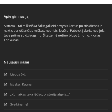
Apie gimnaziją:
Aistuva – tai milžiniška šalis: gali eiti devynis kartus po tris dienas ir
naktis per ošiančius miškus, neprieisi krašto. Pabelsk į duris, nebijok,
tave priims su džiaugsmu. Šita žemė nežino blogų žmonių. - Jonas
Trinkūnas
Naujausi įrašai
Liepos 6 d.
Išvyka į Kauną
„Kur laikas teka lėčiau, o istorija atgyja…“
Sveikiname!