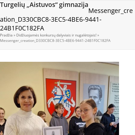
Open
Close
Skip
Turgelių „Aistuvos“ gimnazija
Messenger_cre
to
mobile
mobile
content
ation_D330CBC8-3EC5-4BE6-9441-
menu
menu
24B1F0C182FA
Pradžia
»
Didžiuojamės konkursų dalyviais ir nugalėtojais!
»
Messenger_creation_D330CBC8-3EC5-4BE6-9441-24B1F0C182FA