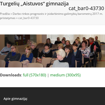
Open
Close
Skip
Turgelių „Aistuvos“ gimnazija
cat_bar0-43730
to
mobile
mobile
content
Pradžia
»
Darbo rinkos prognozės ir įsidarbinimo galimybių barometrų 2017 m.
menu
menu
pristatymas
»
cat_bar0-43730
Downloads
:
full (570x180)
|
medium (300x95)
Apie gimnaziją: