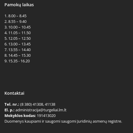
Pamokų laikas
1. 8.00 – 8.45
2. 8.55 – 9.40
3. 10.00 – 10.45
4. 11.05 – 11.50
5. 12.05 – 12.50
6. 13.00 – 13.45
7. 13.55 – 14.40
8. 14.45 – 15.30
9. 15.35 - 16.20
Kontaktai
Tel. nr.:
(8 380) 41308, 41138
El. p.:
administracija@turgeliai.lm.lt
Mokyklos kodas:
191413020
Duomenys kaupiami ir saugomi saugomi Juridinių asmenų registre.