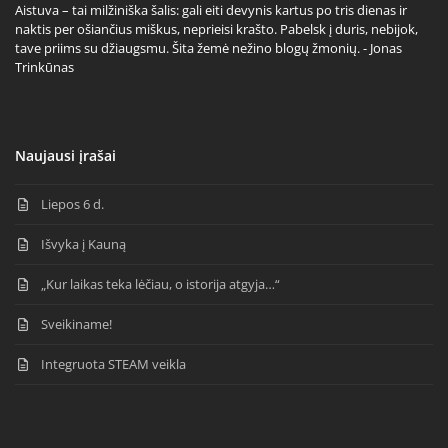
Aistuva – tai milžiniška šalis: gali eiti devynis kartus po tris dienas ir
naktis per ošiančius miškus, neprieisi krašto. Pabelsk į duris, nebijok,
tave priims su džiaugsmu. Šita žemė nežino blogų žmonių. - Jonas
Trinkūnas
Naujausi įrašai
Liepos 6 d.
Išvyka į Kauną
„Kur laikas teka lėčiau, o istorija atgyja…“
Sveikiname!
Integruota STEAM veikla