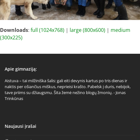
Downloads
:
full (1024x768)
|
large (800x600)
|
medium
(300x225)
Apie gimnaziją:
Aistuva – tai milžiniška šalis: gali eiti devynis kartus po tris dienas ir
naktis per ošiančius miškus, neprieisi krašto. Pabelsk į duris, nebijok,
tave priims su džiaugsmu. Šita žemė nežino blogų žmonių. - Jonas
Trinkūnas
Naujausi įrašai