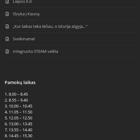
Liepos 6 d.
Išvyka į Kauną
„Kur laikas teka lėčiau, o istorija atgyja…“
Sveikiname!
Integruota STEAM veikla
Pamokų laikas
1. 8.00 – 8.45
2. 8.55 – 9.40
3. 10.00 – 10.45
4. 11.05 – 11.50
5. 12.05 – 12.50
6. 13.00 – 13.45
7. 13.55 – 14.40
8. 14.45 – 15.30