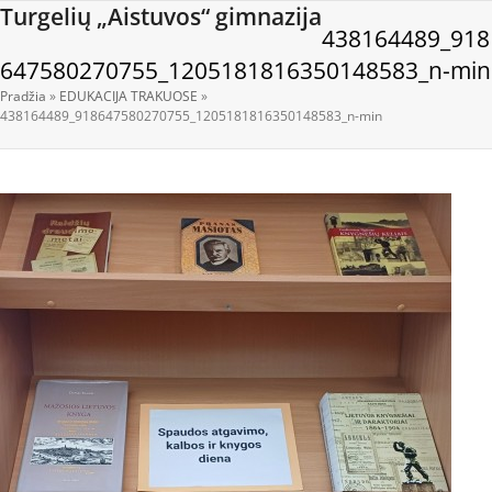
Open
Close
Skip
Turgelių „Aistuvos“ gimnazija
438164489_918
to
mobile
mobile
content
647580270755_1205181816350148583_n-min
menu
menu
Pradžia
»
EDUKACIJA TRAKUOSE
»
438164489_918647580270755_1205181816350148583_n-min