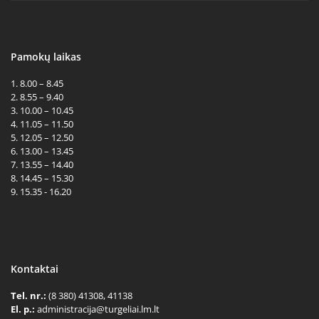
Pamokų laikas
1. 8.00 – 8.45
2. 8.55 – 9.40
3. 10.00 – 10.45
4. 11.05 – 11.50
5. 12.05 – 12.50
6. 13.00 – 13.45
7. 13.55 – 14.40
8. 14.45 – 15.30
9. 15.35 - 16.20
Kontaktai
Tel. nr.:
(8 380) 41308, 41138
El. p.:
administracija@turgeliai.lm.lt