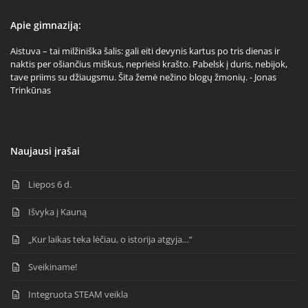
Apie gimnaziją:
Aistuva – tai milžiniška šalis: gali eiti devynis kartus po tris dienas ir
naktis per ošiančius miškus, neprieisi krašto. Pabelsk į duris, nebijok,
tave priims su džiaugsmu. Šita žemė nežino blogų žmonių. - Jonas
Trinkūnas
Naujausi įrašai
Liepos 6 d.
Išvyka į Kauną
„Kur laikas teka lėčiau, o istorija atgyja…“
Sveikiname!
Integruota STEAM veikla