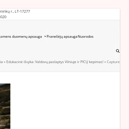
ininkų r., LT-17277
3020
Asmens duomenų apsauga
Pranešėjų apsauga
Nuorodos
ia
»
Edukacinė išvyka: Valdovų paslaptys Vilniuje ir PICŲ kepimas!
»
Capture