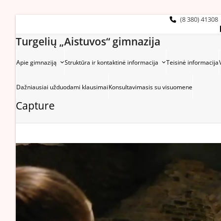
Skip
to
(8 380) 41308
content
Turgelių „Aistuvos“ gimnazija
Apie gimnaziją
Struktūra ir kontaktinė informacija
Teisinė informacija
Dažniausiai užduodami klausimai
Konsultavimasis su visuomene
Capture