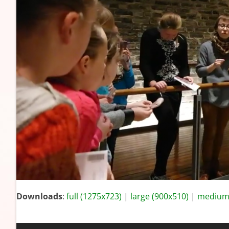
Downloads
:
full (1275x723)
|
large (900x510)
|
medium 