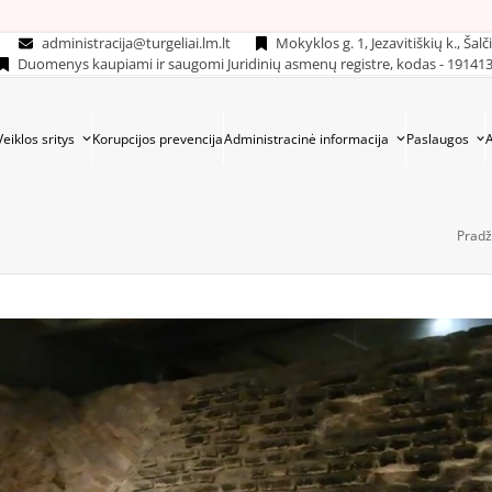
administracija@turgeliai.lm.lt
Mokyklos g. 1, Jezavitiškių k., Šalč
Duomenys kaupiami ir saugomi Juridinių asmenų registre, kodas - 19141
Veiklos sritys
Korupcijos prevencija
Administracinė informacija
Paslaugos
Pradž