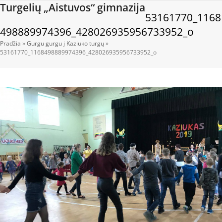
Open
Close
Skip
Turgelių „Aistuvos“ gimnazija
53161770_1168
to
mobile
mobile
content
498889974396_428026935956733952_o
menu
menu
Pradžia
»
Gurgu gurgu į Kaziuko turgų
»
53161770_1168498889974396_428026935956733952_o