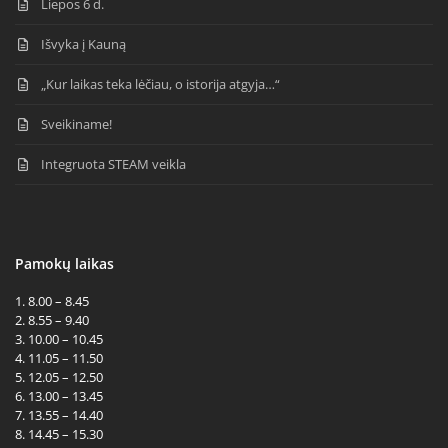
Liepos 6 d.
Išvyka į Kauną
„Kur laikas teka lėčiau, o istorija atgyja…“
Sveikiname!
Integruota STEAM veikla
Pamokų laikas
1. 8.00 – 8.45
2. 8.55 – 9.40
3. 10.00 – 10.45
4. 11.05 – 11.50
5. 12.05 – 12.50
6. 13.00 – 13.45
7. 13.55 – 14.40
8. 14.45 – 15.30