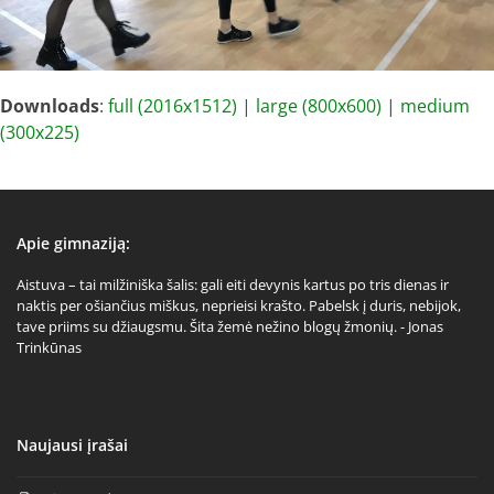
Downloads
:
full (2016x1512)
|
large (800x600)
|
medium
(300x225)
Apie gimnaziją:
Aistuva – tai milžiniška šalis: gali eiti devynis kartus po tris dienas ir
naktis per ošiančius miškus, neprieisi krašto. Pabelsk į duris, nebijok,
tave priims su džiaugsmu. Šita žemė nežino blogų žmonių. - Jonas
Trinkūnas
Naujausi įrašai