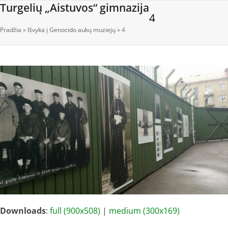
Open
Close
Skip
Turgelių „Aistuvos“ gimnazija
4
to
mobile
mobile
content
Pradžia
»
Išvyka į Genocido aukų muziejų
»
4
menu
menu
Downloads
:
full (900x508)
|
medium (300x169)