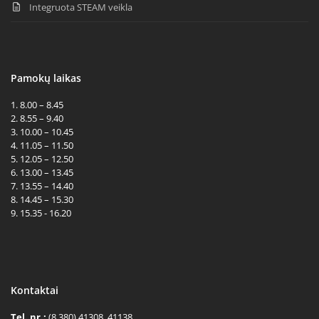
Integruota STEAM veikla
Pamokų laikas
1. 8.00 – 8.45
2. 8.55 – 9.40
3. 10.00 – 10.45
4. 11.05 – 11.50
5. 12.05 – 12.50
6. 13.00 – 13.45
7. 13.55 – 14.40
8. 14.45 – 15.30
9. 15.35 - 16.20
Kontaktai
Tel. nr.:
(8 380) 41308, 41138