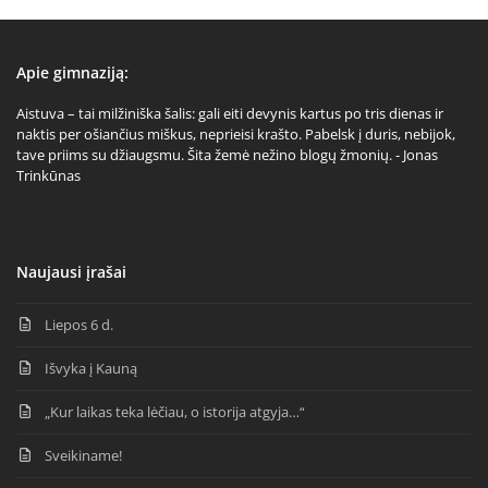
Apie gimnaziją:
Aistuva – tai milžiniška šalis: gali eiti devynis kartus po tris dienas ir
naktis per ošiančius miškus, neprieisi krašto. Pabelsk į duris, nebijok,
tave priims su džiaugsmu. Šita žemė nežino blogų žmonių. - Jonas
Trinkūnas
Naujausi įrašai
Liepos 6 d.
Išvyka į Kauną
„Kur laikas teka lėčiau, o istorija atgyja…“
Sveikiname!