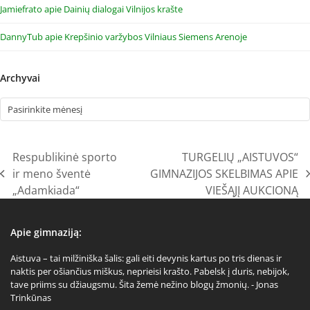
Jamiefrato
apie
Dainių dialogai Vilnijos krašte
DannyTub
apie
Krepšinio varžybos Vilniaus Siemens Arenoje
Archyvai
Archyvai
Respublikinė sporto
TURGELIŲ „AISTUVOS“
ir meno šventė
GIMNAZIJOS SKELBIMAS APIE
previous
next
„Adamkiada“
VIEŠĄJĮ AUKCIONĄ
post:
post:
Apie gimnaziją:
Aistuva – tai milžiniška šalis: gali eiti devynis kartus po tris dienas ir
naktis per ošiančius miškus, neprieisi krašto. Pabelsk į duris, nebijok,
tave priims su džiaugsmu. Šita žemė nežino blogų žmonių. - Jonas
Trinkūnas