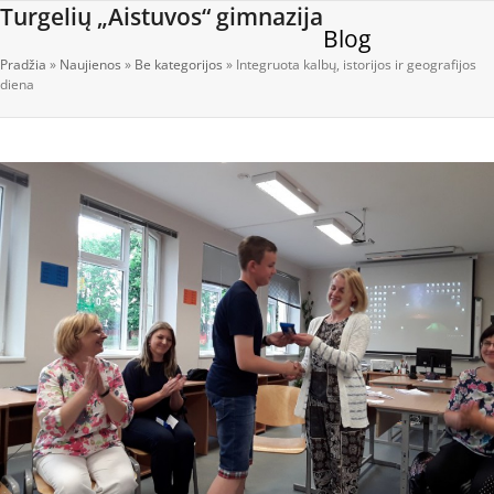
Open
Close
Skip
Turgelių „Aistuvos“ gimnazija
Blog
to
mobile
mobile
content
Pradžia
»
Naujienos
»
Be kategorijos
»
Integruota kalbų, istorijos ir geografijos
menu
menu
diena