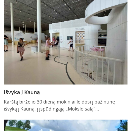
Išvyka į Kauną
Karštą birželio 30 dieną mokiniai leidosi į pažintinę
išvyką į Kauną, į įspūdingąją „Mokslo salą“…