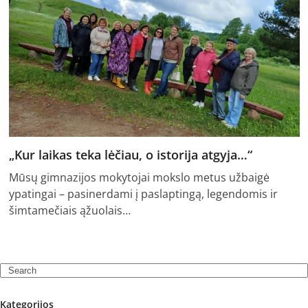
„Kur laikas teka lėčiau, o istorija atgyja…“
Mūsų gimnazijos mokytojai mokslo metus užbaigė
ypatingai – pasinerdami į paslaptingą, legendomis ir
šimtamečiais ąžuolais…
Search
Kategorijos