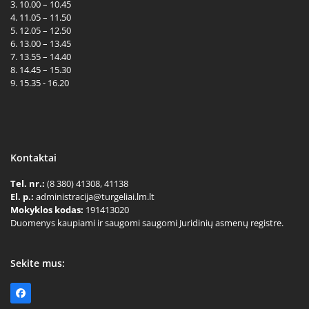
3. 10.00 – 10.45
4. 11.05 – 11.50
5. 12.05 – 12.50
6. 13.00 – 13.45
7. 13.55 – 14.40
8. 14.45 – 15.30
9. 15.35 - 16.20
Kontaktai
Tel. nr.:
(8 380) 41308, 41138
El. p.:
administracija@turgeliai.lm.lt
Mokyklos kodas:
191413020
Duomenys kaupiami ir saugomi saugomi Juridinių asmenų registre.
Sekite mus:
Facebook