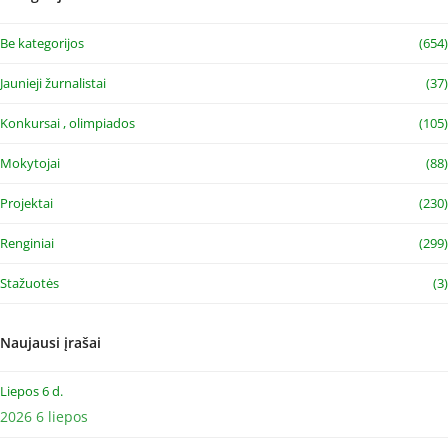
Be kategorijos
(654)
Jaunieji žurnalistai
(37)
Konkursai , olimpiados
(105)
Mokytojai
(88)
Projektai
(230)
Renginiai
(299)
Stažuotės
(3)
Naujausi įrašai
Liepos 6 d.
2026 6 liepos