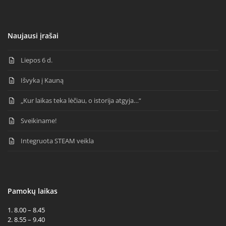
Naujausi įrašai
Liepos 6 d.
Išvyka į Kauną
„Kur laikas teka lėčiau, o istorija atgyja…“
Sveikiname!
Integruota STEAM veikla
Pamokų laikas
1. 8.00 – 8.45
2. 8.55 – 9.40