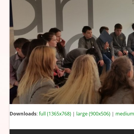
Downloads
:
full (1365x768)
|
large (900x506)
|
medium 