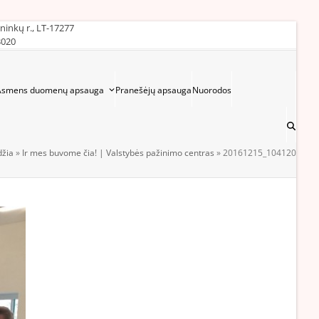
ininkų r., LT-17277
3020
Asmens duomenų apsauga
Pranešėjų apsauga
Nuorodos
džia
»
Ir mes buvome čia! | Valstybės pažinimo centras
»
20161215_104120