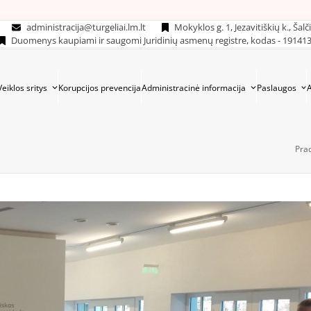
administracija@turgeliai.lm.lt
Mokyklos g. 1, Jezavitiškių k., Šalč
Duomenys kaupiami ir saugomi Juridinių asmenų registre, kodas - 19141
Veiklos sritys
Korupcijos prevencija
Administracinė informacija
Paslaugos
Pra