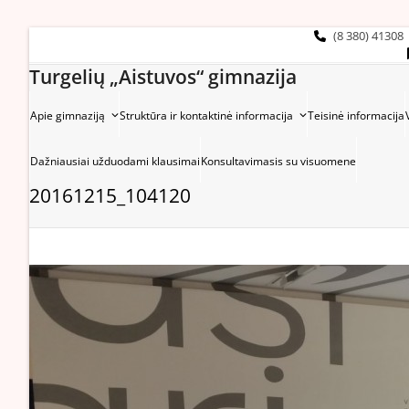
Skip
to
(8 380) 41308
content
Turgelių „Aistuvos“ gimnazija
Apie gimnaziją
Struktūra ir kontaktinė informacija
Teisinė informacija
Dažniausiai užduodami klausimai
Konsultavimasis su visuomene
20161215_104120