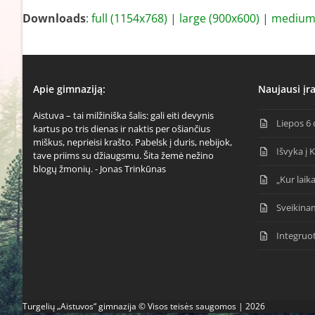
Downloads
:
full (1154x768)
|
large (900x600)
|
medium 
Apie gimnaziją:
Naujausi įra
Aistuva – tai milžiniška šalis: gali eiti devynis
Liepos 6 
kartus po tris dienas ir naktis per ošiančius
miškus, neprieisi krašto. Pabelsk į duris, nebijok,
Išvyka į 
tave priims su džiaugsmu. Šita žemė nežino
blogų žmonių. - Jonas Trinkūnas
„Kur laika
Sveikina
Integruo
Turgelių „Aistuvos“ gimnazija © Visos teisės saugomos | 2026