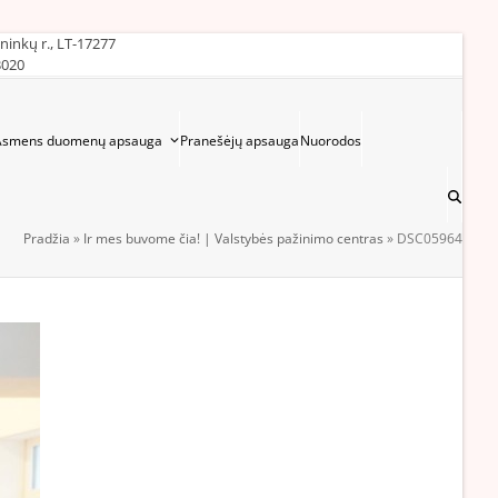
ininkų r., LT-17277
3020
Asmens duomenų apsauga
Pranešėjų apsauga
Nuorodos
Pradžia
»
Ir mes buvome čia! | Valstybės pažinimo centras
»
DSC05964