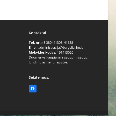
Kontaktai
Tel. nr.:
(8 380) 41308, 41138
El. p.:
administracija@turgeliai.lm.lt
Mokyklos kodas:
191413020
Duomenys kaupiami ir saugomi saugomi
Juridinių asmenų registre.
Sekite mus:
Facebook