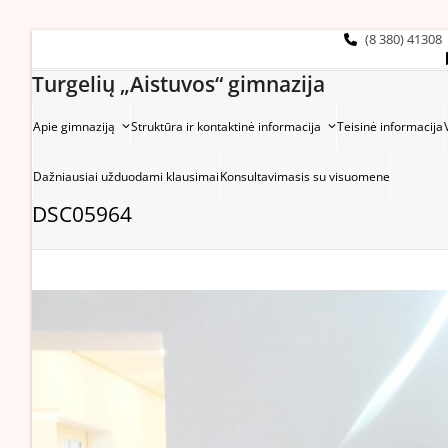
Skip
to
(8 380) 41308
content
Turgelių „Aistuvos“ gimnazija
Apie gimnaziją
Struktūra ir kontaktinė informacija
Teisinė informacija
Dažniausiai užduodami klausimai
Konsultavimasis su visuomene
DSC05964