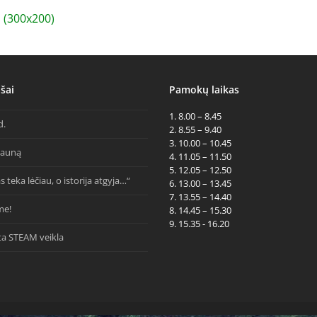
(300x200)
šai
Pamokų laikas
1. 8.00 – 8.45
d.
2. 8.55 – 9.40
3. 10.00 – 10.45
Kauną
4. 11.05 – 11.50
5. 12.05 – 12.50
s teka lėčiau, o istorija atgyja…“
6. 13.00 – 13.45
7. 13.55 – 14.40
me!
8. 14.45 – 15.30
9. 15.35 - 16.20
ta STEAM veikla