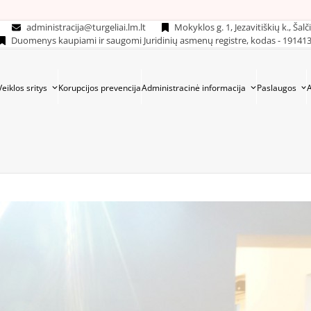
administracija@turgeliai.lm.lt
Mokyklos g. 1, Jezavitiškių k., Šalč
Duomenys kaupiami ir saugomi Juridinių asmenų registre, kodas - 19141
Veiklos sritys
Korupcijos prevencija
Administracinė informacija
Paslaugos