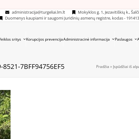
administracija@turgeliai.lm.lt
Mokyklos g. 1, Jezavitiškių k., Šalč
Duomenys kaupiami ir saugomi Juridinių asmenų registre, kodas - 19141
Veiklos sritys
Korupcijos prevencija
Administracinė informacija
Paslaugos
9-8521-7BFF94756EF5
Pradžia
»
Įspūdžiai iš al