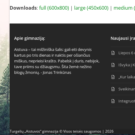
Downloads
:
full (600x800)
|
large (450x600)
|
medium (
Apie gimnaziją:
Naujausi įra
Aistuva – tai milžiniška šalis: gali eiti devynis
Liepos 6 
kartus po tris dienas ir naktis per ošiančius
miškus, neprieisi krašto. Pabelsk į duris, nebijok,
Išvyka į 
tave priims su džiaugsmu. Šita žemė nežino
blogų žmonių. - Jonas Trinkūnas
„Kur laika
Sveikina
Integruo
Turgelių „Aistuvos“ gimnazija © Visos teisės saugomos | 2026