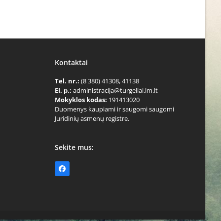
Kontaktai
Tel. nr.:
(8 380) 41308, 41138
El. p.:
administracija@turgeliai.lm.lt
Mokyklos kodas:
191413020
Duomenys kaupiami ir saugomi saugomi
Juridinių asmenų registre.
Sekite mus:
Facebook