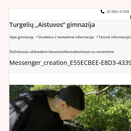
Skip
to
(8 380) 41308
content
Turgelių „Aistuvos“ gimnazija
Apie gimnaziją
Struktūra ir kontaktinė informacija
Teisinė informacija
Dažniausiai užduodami klausimai
Konsultavimasis su visuomene
Messenger_creation_E55ECBEE-E8D3-433