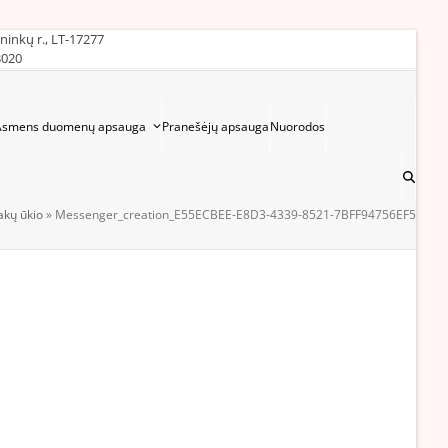
ininkų r., LT-17277
3020
Asmens duomenų apsauga
Pranešėjų apsauga
Nuorodos
pakų ūkio
»
Messenger_creation_E55ECBEE-E8D3-4339-8521-7BFF94756EF5