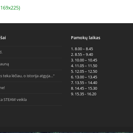
169x225)
šai
Pamokų laikas
1. 8.00 – 8.45
d.
2. 8.55 – 9.40
3. 10.00 – 10.45
Kauną
4. 11.05 – 11.50
5. 12.05 – 12.50
s teka lėčiau, o istorija atgyja…“
6. 13.00 – 13.45
7. 13.55 – 14.40
me!
8. 14.45 – 15.30
9. 15.35 - 16.20
ta STEAM veikla