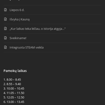
Liepos 6 d.
Išvyka į Kauną
„Kur laikas teka lėčiau, o istorija atgyja…“
Sveikiname!
Integruota STEAM veikla
Pamokų laikas
1. 8.00 – 8.45
2. 8.55 – 9.40
3. 10.00 – 10.45
4. 11.05 – 11.50
5. 12.05 – 12.50
6. 13.00 – 13.45