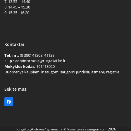
7. 13.55 – 14.40
8. 14.45 – 15.30
9. 15.35 - 16.20
Kontaktai
Tel. nr.:
(8 380) 41308, 41138
El. p.:
administracija@turgeliai.lm.lt
Mokyklos kodas:
191413020
Duomenys kaupiami ir saugomi saugomi Juridinių asmenų registre.
Sekite mus:
Facebook
Turgelių „Aistuvos“ gimnazija © Visos teisės saugomos | 2026