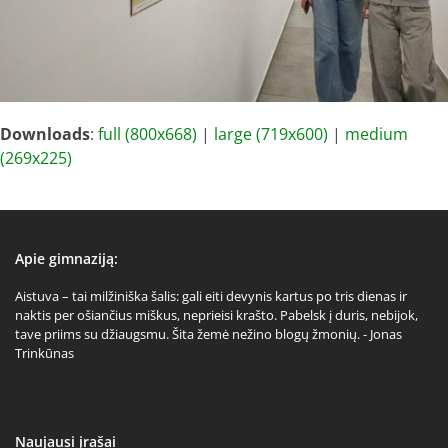
Downloads
:
full (800x668)
|
large (719x600)
|
medium
(269x225)
Apie gimnaziją:
Aistuva – tai milžiniška šalis: gali eiti devynis kartus po tris dienas ir
naktis per ošiančius miškus, neprieisi krašto. Pabelsk į duris, nebijok,
tave priims su džiaugsmu. Šita žemė nežino blogų žmonių. - Jonas
Trinkūnas
Naujausi įrašai