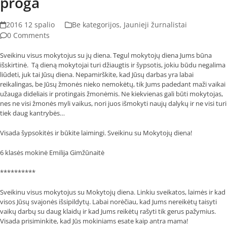
proga
2016 12 spalio
Be kategorijos
,
Jaunieji žurnalistai
0 Comments
Sveikinu visus mokytojus su jų diena. Tegul mokytojų diena Jums būna
išskirtinė. Tą dieną mokytojai turi džiaugtis ir šypsotis, jokiu būdu negalima
liūdeti, juk tai Jūsų diena. Nepamirškite, kad Jūsų darbas yra labai
reikalingas, be Jūsų žmonės nieko nemokėtų, tik Jums padedant maži vaikai
užauga dideliais ir protingais žmonėmis. Ne kiekvienas gali būti mokytojas,
nes ne visi žmonės myli vaikus, nori juos išmokyti naujų dalykų ir ne visi turi
tiek daug kantrybės…
Visada šypsokitės ir būkite laimingi. Sveikinu su Mokytojų diena!
6 klasės mokinė Emilija Gimžūnaitė
**********
Sveikinu visus mokytojus su Mokytojų diena. Linkiu sveikatos, laimės ir kad
visos Jūsų svajonės išsipildytų. Labai norėčiau, kad Jums nereikėtų taisyti
vaikų darbų su daug klaidų ir kad Jums reikėtų rašyti tik gerus pažymius.
Visada prisiminkite, kad Jūs mokiniams esate kaip antra mama!