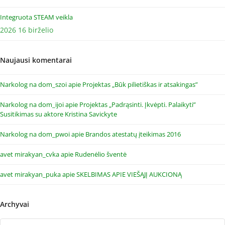
Integruota STEAM veikla
2026 16 birželio
Naujausi komentarai
Narkolog na dom_szoi
apie
Projektas „Būk pilietiškas ir atsakingas”
Narkolog na dom_ijoi
apie
Projektas „Padrąsinti. Įkvėpti. Palaikyti”
Susitikimas su aktore Kristina Savickyte
Narkolog na dom_pwoi
apie
Brandos atestatų įteikimas 2016
avet mirakyan_cvka
apie
Rudenėlio šventė
avet mirakyan_puka
apie
SKELBIMAS APIE VIEŠĄJĮ AUKCIONĄ
Archyvai
Archyvai