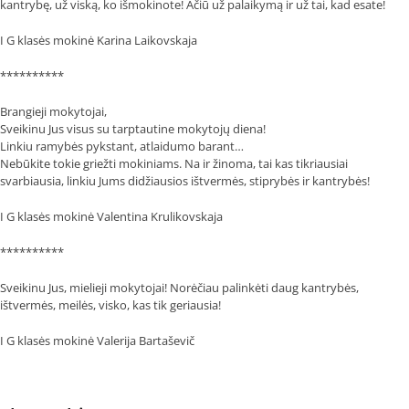
kantrybę, už viską, ko išmokinote! Ačiū už palaikymą ir už tai, kad esate!
I G klasės mokinė Karina Laikovskaja
**********
Brangieji mokytojai,
Sveikinu Jus visus su tarptautine mokytojų diena!
Linkiu ramybės pykstant, atlaidumo barant…
Nebūkite tokie griežti mokiniams. Na ir žinoma, tai kas tikriausiai
svarbiausia, linkiu Jums didžiausios ištvermės, stiprybės ir kantrybės!
I G klasės mokinė Valentina Krulikovskaja
**********
Sveikinu Jus, mielieji mokytojai! Norėčiau palinkėti daug kantrybės,
ištvermės, meilės, visko, kas tik geriausia!
I G klasės mokinė Valerija Bartaševič