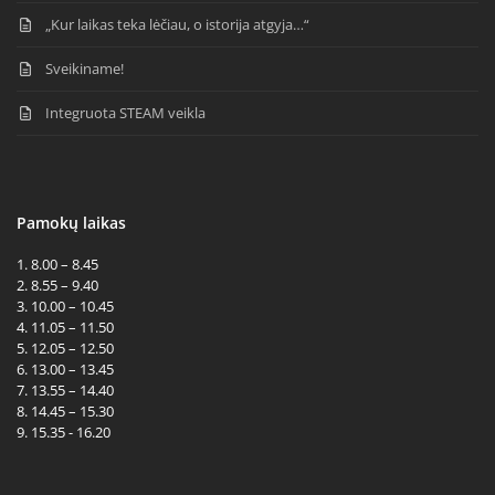
„Kur laikas teka lėčiau, o istorija atgyja…“
Sveikiname!
Integruota STEAM veikla
Pamokų laikas
1. 8.00 – 8.45
2. 8.55 – 9.40
3. 10.00 – 10.45
4. 11.05 – 11.50
5. 12.05 – 12.50
6. 13.00 – 13.45
7. 13.55 – 14.40
8. 14.45 – 15.30
9. 15.35 - 16.20