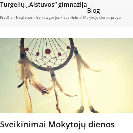
Open
Close
Skip
Turgelių „Aistuvos“ gimnazija
Blog
to
mobile
mobile
content
Pradžia
»
Naujienos
»
Be kategorijos
»
Sveikinimai Mokytojų dienos proga
menu
menu
Sveikinimai Mokytojų dienos