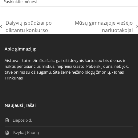
Dalyvių įspūdžiai po
Mūsų gimnazijoje viešėjo
previous
next
diktantų konkurso
nariuotakojai
post:
post:
Apie gimnaziją:
Aistuva – tai milžiniška šalis: gali eiti devynis kartus po tris dienas ir
naktis per ošiančius miškus, neprieisi krašto. Pabelsk į duris, nebijok,
tave priims su džiaugsmu. Šita žemė nežino blogų žmonių. - Jonas
Trinkūnas
Naujausi įrašai
Liepos 6 d.
Išvyka į Kauną