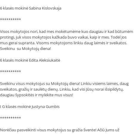
6 klasės mokinė Sabina Kislovskaja
**********
Visos mokytojos nori, kad mes mokėtumėme kuo daugiau ir kad būtumėm
protingi, juk visos mokytojos kažkada buvo vaikai, kaip ir mes. Todėl Jos
mus gerai supranta. Visoms mokytojoms linkiu daug laimės ir sveikatos.
Sveikinu su Mokytojų diena!
6 klasės mokinė Edita Aleksiukaitė
**********
Sveikinu visus mokytojus su Mokytojų diena! Linkiu visiems laimės, daug
sveikatos, gražių ir saulėtų dienų. Linkiu, kad visi Jūsų norai išsipildytų,
daugiau šypsokitės ir mylėkite mus visus!
I G klasės mokinė Justyna Gumbis
**********
Norėčiau pasveikinti visus mokytojus su gražia švente! Ačiū Jums už