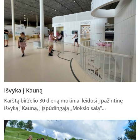
Išvyka į Kauną
Karštą birželio 30 dieną mokiniai leidosi į pažintinę
išvyką į Kauną, į įspūdingąją „Mokslo salą“…