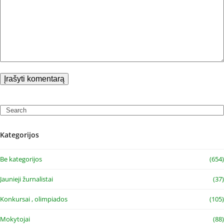
Search
Kategorijos
Be kategorijos
(654)
Jaunieji žurnalistai
(37)
Konkursai , olimpiados
(105)
Mokytojai
(88)