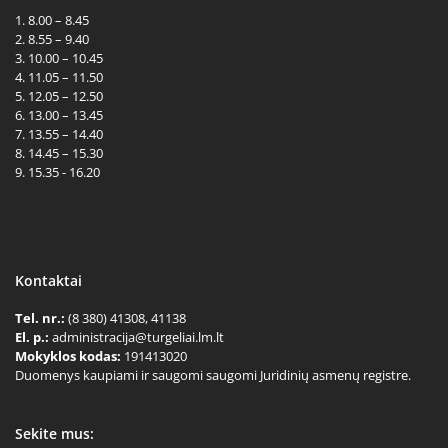
1. 8.00 – 8.45
2. 8.55 – 9.40
3. 10.00 – 10.45
4. 11.05 – 11.50
5. 12.05 – 12.50
6. 13.00 – 13.45
7. 13.55 – 14.40
8. 14.45 – 15.30
9. 15.35 - 16.20
Kontaktai
Tel. nr.:
(8 380) 41308, 41138
El. p.:
administracija@turgeliai.lm.lt
Mokyklos kodas:
191413020
Duomenys kaupiami ir saugomi saugomi Juridinių asmenų registre.
Sekite mus: