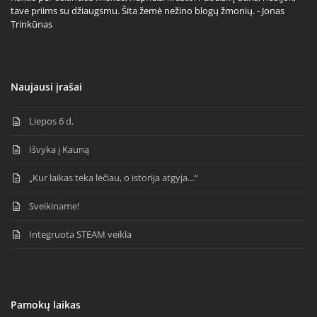
tave priims su džiaugsmu. Šita žemė nežino blogų žmonių. - Jonas
Trinkūnas
Naujausi įrašai
Liepos 6 d.
Išvyka į Kauną
„Kur laikas teka lėčiau, o istorija atgyja…“
Sveikiname!
Integruota STEAM veikla
Pamokų laikas