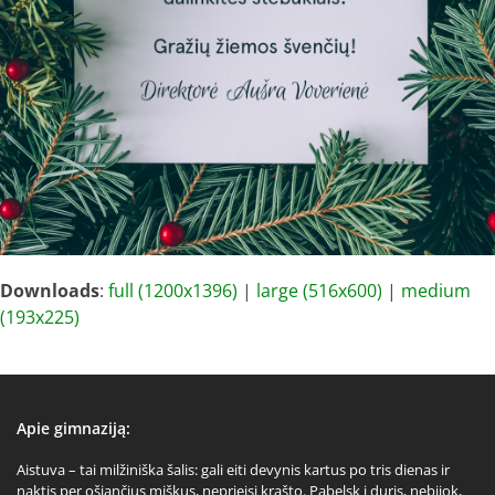
Downloads
:
full (1200x1396)
|
large (516x600)
|
medium
(193x225)
Apie gimnaziją:
Aistuva – tai milžiniška šalis: gali eiti devynis kartus po tris dienas ir
naktis per ošiančius miškus, neprieisi krašto. Pabelsk į duris, nebijok,