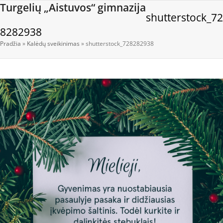
Open
Close
Skip
Turgelių „Aistuvos“ gimnazija
shutterstock_72
to
mobile
mobile
content
8282938
menu
menu
Pradžia
»
Kalėdų sveikinimas
»
shutterstock_728282938