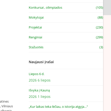
Konkursai , olimpiados
(105)
Mokytojai
(88)
Projektai
(230)
Renginiai
(299)
Stažuotės
(3)
Naujausi įrašai
Liepos 6 d.
2026 6 liepos
Išvyka į Kauną
2026 1 liepos
atines
, Vilniaus
„Kur laikas teka lėčiau, o istorija atgyja…“
kalbomis