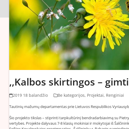
,,Kalbos skirtingos – gimt
2019 18 balandžio
Be kategorijos
,
Projektai
,
Renginiai
Tautinių mažumų departamentas prie Lietuvos Respublikos Vyriausyb
Šio projekto tikslas – stiprinti tarpkultūrinį
bendradarbiavimą su Pietry
vertybes. Projekte dalyvaus 7-8 klasių mokiniai ir mokytojai iš Šalčinin
Sofijos Kovalevskajos progimnazijos, Šalčininkų r. Pabarės pagrindinė