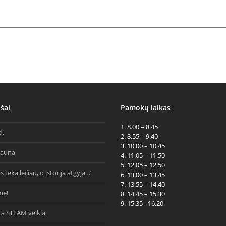
šai
Pamokų laikas
1. 8.00 – 8.45
d.
2. 8.55 – 9.40
3. 10.00 – 10.45
Kauną
4. 11.05 – 11.50
5. 12.05 – 12.50
s teka lėčiau, o istorija atgyja…“
6. 13.00 – 13.45
7. 13.55 – 14.40
me!
8. 14.45 – 15.30
9. 15.35 - 16.20
ta STEAM veikla