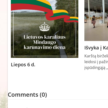
Išvyka į 
Karštą biržel
leidosi į paži
Liepos 6 d.
įspūdingąją 
Comments (0)