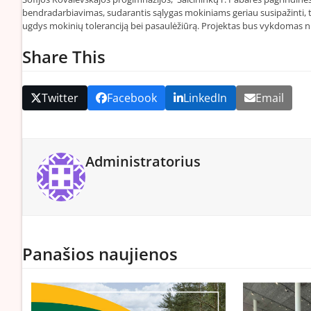
bendradarbiavimas, sudarantis sąlygas mokiniams geriau susipažinti, ti
ugdys mokinių toleranciją bei pasaulėžiūrą. Projektas bus vykdomas n
Share This
Twitter
Facebook
LinkedIn
Email
Administratorius
Panašios naujienos