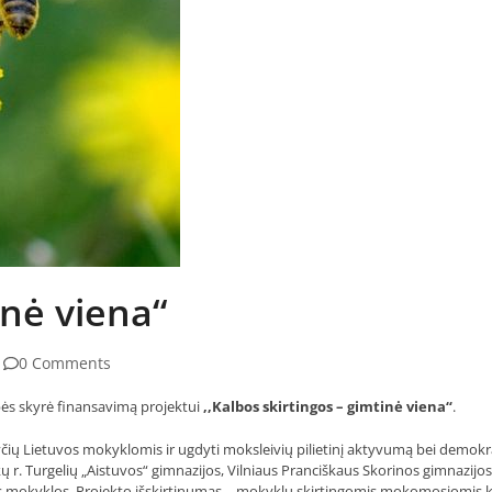
inė viena“
0 Comments
ės skyrė finansavimą projektui
,,Kalbos skirtingos – gimtinė viena“
.
čių Lietuvos mokyklomis ir ugdyti moksleivių pilietinį aktyvumą bei demokr
kų r. Turgelių „Aistuvos“ gimnazijos, Vilniaus Pranciškaus Skorinos gimnazijos
s mokyklos. Projekto
išskirtinumas – mokyklų skirtingomis mokomosiomis 