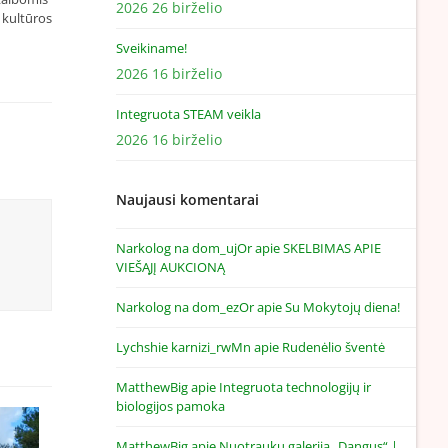
2026 26 birželio
 kultūros
Sveikiname!
2026 16 birželio
Integruota STEAM veikla
2026 16 birželio
Naujausi komentarai
Narkolog na dom_ujOr
apie
SKELBIMAS APIE
VIEŠĄJĮ AUKCIONĄ
Narkolog na dom_ezOr
apie
Su Mokytojų diena!
Lychshie karnizi_rwMn
apie
Rudenėlio šventė
MatthewBig
apie
Integruota technologijų ir
biologijos pamoka
MatthewBig
apie
Nuotraukų galerija „Dangus“ |