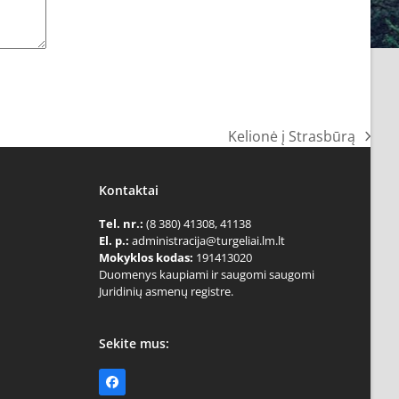
Kelionė į Strasbūrą
next
post:
Kontaktai
Tel. nr.:
(8 380) 41308, 41138
El. p.:
administracija@turgeliai.lm.lt
Mokyklos kodas:
191413020
Duomenys kaupiami ir saugomi saugomi
Juridinių asmenų registre.
Sekite mus:
Facebook