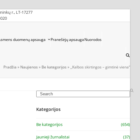
ininkų r., LT-17277
3020
Asmens duomenų apsauga
Pranešėjų apsauga
Nuorodos
Pradžia
»
Naujienos
»
Be kategorijos
»
,,Kalbos skirtingos – gimtinė viena“
Search
Kategorijos
Be kategorijos
(654)
Jaunieji žurnalistai
(37)