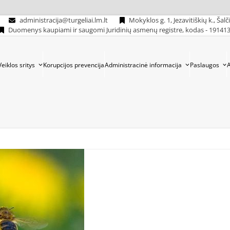
administracija@turgeliai.lm.lt
Mokyklos g. 1, Jezavitiškių k., Šalč
Duomenys kaupiami ir saugomi Juridinių asmenų registre, kodas - 19141
Veiklos sritys
Korupcijos prevencija
Administracinė informacija
Paslaugos