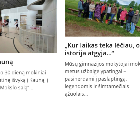
„Kur laikas teka lėčiau, o
istorija atgyja…“
Kauną
Mūsų gimnazijos mokytojai mok
metus užbaigė ypatingai –
io 30 dieną mokiniai
pasinerdami į paslaptingą,
ntinę išvyką į Kauną, į
legendomis ir šimtamečiais
„Mokslo salą“…
ąžuolais…