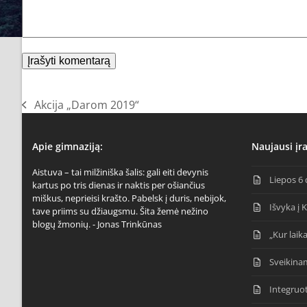
Akcija „Darom 2019“
previous
post:
Apie gimnaziją:
Naujausi įra
Aistuva – tai milžiniška šalis: gali eiti devynis
Liepos 6 
kartus po tris dienas ir naktis per ošiančius
miškus, neprieisi krašto. Pabelsk į duris, nebijok,
Išvyka į 
tave priims su džiaugsmu. Šita žemė nežino
blogų žmonių. - Jonas Trinkūnas
„Kur laika
Sveikina
Integruo