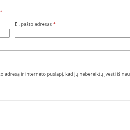
*
El. pašto adresas
*
o adresą ir interneto puslapį, kad jų nebereiktų įvesti iš nauj