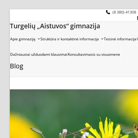
Skip
to
(8 380) 41308
content
Turgelių „Aistuvos“ gimnazija
Apie gimnaziją
Struktūra ir kontaktinė informacija
Teisinė informacija
Dažniausiai užduodami klausimai
Konsultavimasis su visuomene
Blog