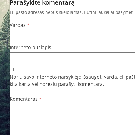
Parašykite komentarą
El. pašto adresas nebus skelbiamas.
Būtini laukeliai pažymėti
Vardas
*
Interneto puslapis
Noriu savo interneto naršyklėje išsaugoti vardą, el. pašt
kitą kartą vėl norėsiu parašyti komentarą.
Komentaras
*