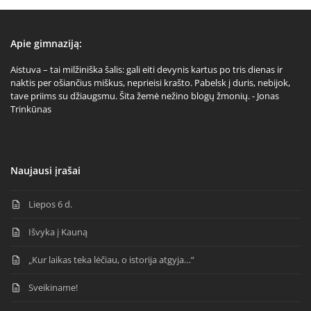
Apie gimnaziją:
Aistuva – tai milžiniška šalis: gali eiti devynis kartus po tris dienas ir
naktis per ošiančius miškus, neprieisi krašto. Pabelsk į duris, nebijok,
tave priims su džiaugsmu. Šita žemė nežino blogų žmonių. - Jonas
Trinkūnas
Naujausi įrašai
Liepos 6 d.
Išvyka į Kauną
„Kur laikas teka lėčiau, o istorija atgyja…“
Sveikiname!