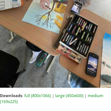
Downloads
:
full (800x1066)
|
large (450x600)
|
medium
(169x225)