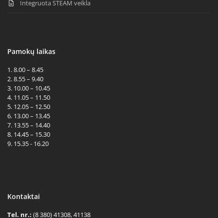
Integruota STEAM veikla
Pamokų laikas
1. 8.00 – 8.45
2. 8.55 – 9.40
3. 10.00 – 10.45
4. 11.05 – 11.50
5. 12.05 – 12.50
6. 13.00 – 13.45
7. 13.55 – 14.40
8. 14.45 – 15.30
9. 15.35 - 16.20
Kontaktai
Tel. nr.:
(8 380) 41308, 41138