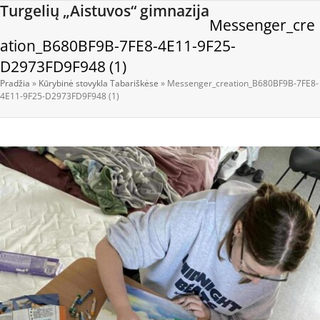
Open
Close
Skip
Turgelių „Aistuvos“ gimnazija
Messenger_cre
to
mobile
mobile
content
ation_B680BF9B-7FE8-4E11-9F25-
menu
menu
D2973FD9F948 (1)
Pradžia
»
Kūrybinė stovykla Tabariškėse
»
Messenger_creation_B680BF9B-7FE8-
4E11-9F25-D2973FD9F948 (1)