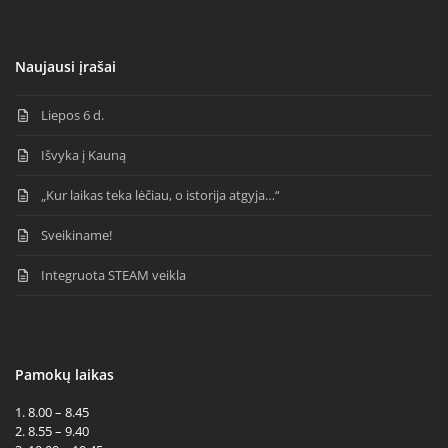
Naujausi įrašai
Liepos 6 d.
Išvyka į Kauną
„Kur laikas teka lėčiau, o istorija atgyja…“
Sveikiname!
Integruota STEAM veikla
Pamokų laikas
1. 8.00 – 8.45
2. 8.55 – 9.40