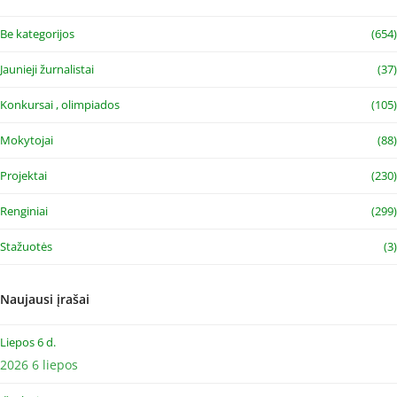
Be kategorijos
(654)
Jaunieji žurnalistai
(37)
Konkursai , olimpiados
(105)
Mokytojai
(88)
Projektai
(230)
Renginiai
(299)
Stažuotės
(3)
Naujausi įrašai
Liepos 6 d.
2026 6 liepos