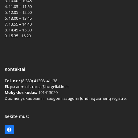
3. 10.00 – 10.45
4. 11.05 – 11.50
5. 12.05 – 12.50
6. 13.00 – 13.45
7. 13.55 – 14.40
8. 14.45 – 15.30
9. 15.35 - 16.20
Kontaktai
Tel. nr.:
(8 380) 41308, 41138
El. p.:
administracija@turgeliai.lm.lt
Mokyklos kodas:
191413020
Duomenys kaupiami ir saugomi saugomi Juridinių asmenų registre.
Sekite mus:
Facebook