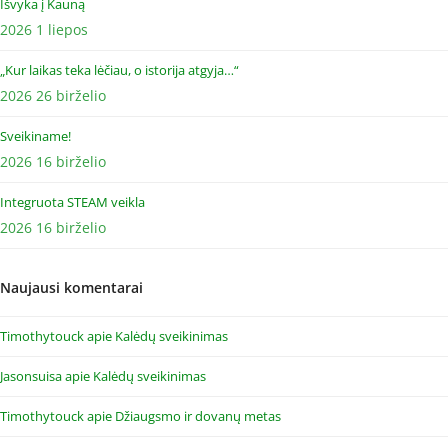
Išvyka į Kauną
2026 1 liepos
„Kur laikas teka lėčiau, o istorija atgyja…“
2026 26 birželio
Sveikiname!
2026 16 birželio
Integruota STEAM veikla
2026 16 birželio
Naujausi komentarai
Timothytouck
apie
Kalėdų sveikinimas
Jasonsuisa
apie
Kalėdų sveikinimas
Timothytouck
apie
Džiaugsmo ir dovanų metas