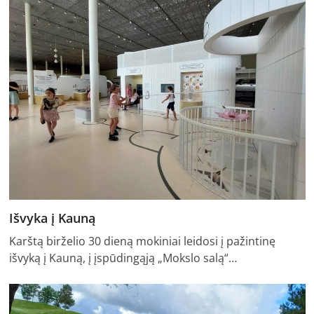
Išvyka į Kauną
Karštą birželio 30 dieną mokiniai leidosi į pažintinę
išvyką į Kauną, į įspūdingąją „Mokslo salą“…