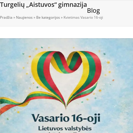
Open
Close
Skip
Turgelių „Aistuvos“ gimnazija
Blog
to
mobile
mobile
content
Pradžia
»
Naujienos
»
Be kategorijos
»
Kvietimas Vasario 16-oji
menu
menu