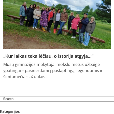
„Kur laikas teka lėčiau, o istorija atgyja…“
Mūsų gimnazijos mokytojai mokslo metus užbaigė
ypatingai – pasinerdami į paslaptingą, legendomis ir
šimtamečiais ąžuolais…
Search
Kategorijos