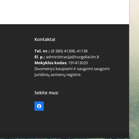
Kontaktai
Tel. nr.:
(8 380) 41308, 41138
El. p.:
administracija@turgeliai.lm.lt
Mokyklos kodas:
191413020
Duomenys kaupiami ir saugomi saugomi
Juridinių asmenų registre.
Sekite mus:
Facebook