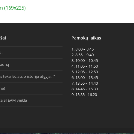
 (169x225)
šai
Pamokų laikas
1. 8.00 – 8.45
d.
2. 8.55 – 9.40
3. 10.00 – 10.45
Kauną
4. 11.05 – 11.50
5. 12.05 – 12.50
s teka lėčiau, o istorija atgyja…“
6. 13.00 – 13.45
7. 13.55 – 14.40
me!
8. 14.45 – 15.30
9. 15.35 - 16.20
ta STEAM veikla