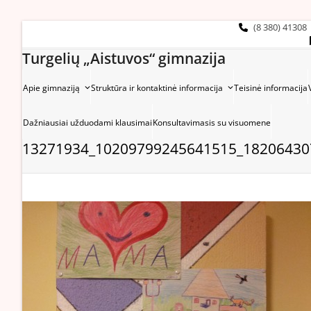
Skip
to
(8 380) 41308
content
Turgelių „Aistuvos“ gimnazija
Apie gimnaziją
Struktūra ir kontaktinė informacija
Teisinė informacija
Dažniausiai užduodami klausimai
Konsultavimasis su visuomene
13271934_10209799245641515_18206430