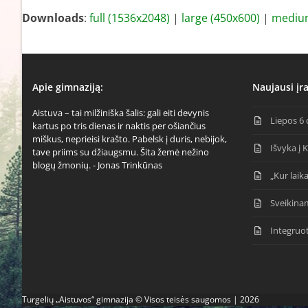
Downloads
:
full (1536x2048)
|
large (450x600)
|
medium
Apie gimnaziją:
Naujausi įra
Aistuva – tai milžiniška šalis: gali eiti devynis
Liepos 6 
kartus po tris dienas ir naktis per ošiančius
miškus, neprieisi krašto. Pabelsk į duris, nebijok,
Išvyka į 
tave priims su džiaugsmu. Šita žemė nežino
blogų žmonių. - Jonas Trinkūnas
„Kur laika
Sveikina
Integruo
Turgelių „Aistuvos“ gimnazija © Visos teisės saugomos | 2026