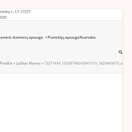
ininkų r., LT-17277
3020
Asmens duomenų apsauga
Pranešėjų apsauga
Nuorodos
Pradžia
»
Laiškas Mamai
»
13271934_10209799245641515_1820643075_o