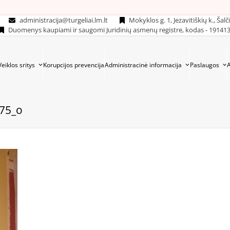
administracija@turgeliai.lm.lt
Mokyklos g. 1, Jezavitiškių k., Šalč
Duomenys kaupiami ir saugomi Juridinių asmenų registre, kodas - 19141
Veiklos sritys
Korupcijos prevencija
Administracinė informacija
Paslaugos
75_o