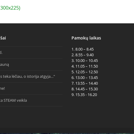
300x225)
šai
Pamokų laikas
1. 8.00 – 8.45
d.
2. 8.55 – 9.40
3. 10.00 – 10.45
Kauną
4. 11.05 – 11.50
5. 12.05 – 12.50
s teka lėčiau, o istorija atgyja…“
6. 13.00 – 13.45
7. 13.55 – 14.40
me!
8. 14.45 – 15.30
9. 15.35 - 16.20
ta STEAM veikla