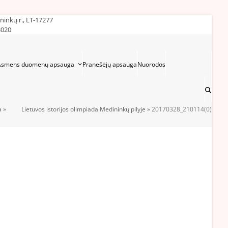
ininkų r., LT-17277
3020
Asmens duomenų apsauga
Pranešėjų apsauga
Nuorodos
a
»
Lietuvos istorijos olimpiada Medininkų pilyje
»
20170328_210114(0)