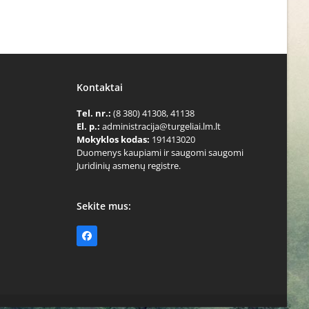
Kontaktai
Tel. nr.:
(8 380) 41308, 41138
El. p.:
administracija@turgeliai.lm.lt
Mokyklos kodas:
191413020
Duomenys kaupiami ir saugomi saugomi
Juridinių asmenų registre.
Sekite mus:
Facebook