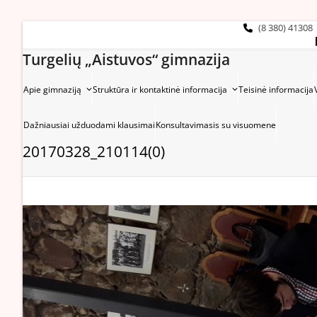
Skip
to
(8 380) 41308
content
Turgelių „Aistuvos“ gimnazija
Apie gimnaziją
Struktūra ir kontaktinė informacija
Teisinė informacija
Dažniausiai užduodami klausimai
Konsultavimasis su visuomene
20170328_210114(0)