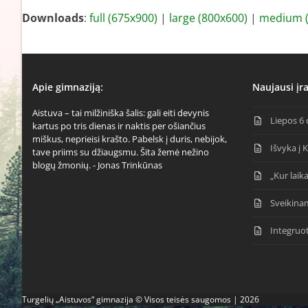
Downloads
:
full (675x900)
|
large (800x600)
|
medium (
Apie gimnaziją:
Naujausi įra
Aistuva – tai milžiniška šalis: gali eiti devynis
Liepos 6 
kartus po tris dienas ir naktis per ošiančius
miškus, neprieisi krašto. Pabelsk į duris, nebijok,
Išvyka į 
tave priims su džiaugsmu. Šita žemė nežino
blogų žmonių. - Jonas Trinkūnas
„Kur laika
Sveikina
Integruo
Turgelių „Aistuvos“ gimnazija © Visos teisės saugomos | 2026