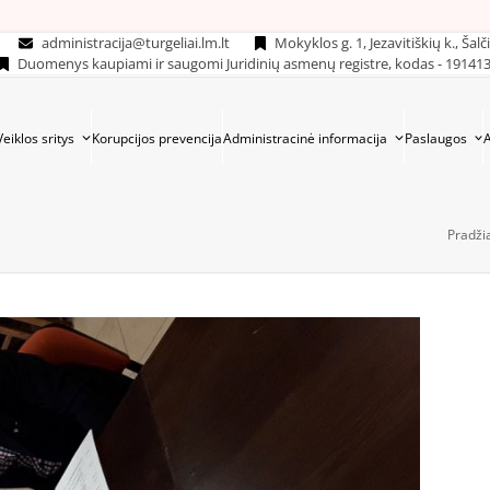
administracija@turgeliai.lm.lt
Mokyklos g. 1, Jezavitiškių k., Šalč
Duomenys kaupiami ir saugomi Juridinių asmenų registre, kodas - 19141
Veiklos sritys
Korupcijos prevencija
Administracinė informacija
Paslaugos
Pradži