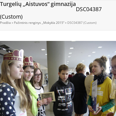
Open
Close
Skip
Turgelių „Aistuvos“ gimnazija
DSC04387
to
mobile
mobile
content
(Custom)
menu
menu
Pradžia
»
Pažintinis renginys ,,Mokykla 2015”
»
DSC04387 (Custom)