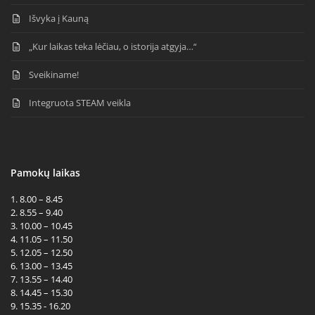
Išvyka į Kauną
„Kur laikas teka lėčiau, o istorija atgyja…“
Sveikiname!
Integruota STEAM veikla
Pamokų laikas
1. 8.00 – 8.45
2. 8.55 – 9.40
3. 10.00 – 10.45
4. 11.05 – 11.50
5. 12.05 – 12.50
6. 13.00 – 13.45
7. 13.55 – 14.40
8. 14.45 – 15.30
9. 15.35 - 16.20