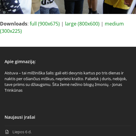
Downloads
:
full (900x675)
|
large (800x600)
|
medium
(300x225)
Apie gimnaziją:
Aistuva – tai milžiniška šalis: gali eiti devynis kartus po tris dienas ir
naktis per ošiančius miškus, neprieisi krašto. Pabelsk į duris, nebijok,
tave priims su džiaugsmu. Šita žemė nežino blogų žmonių. - Jonas
Trinkūnas
Naujausi įrašai
Liepos 6 d.