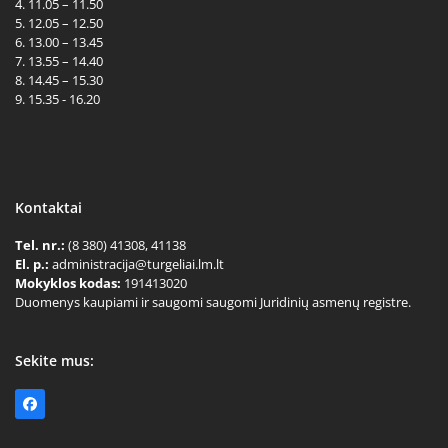
4. 11.05 – 11.50
5. 12.05 – 12.50
6. 13.00 – 13.45
7. 13.55 – 14.40
8. 14.45 – 15.30
9. 15.35 - 16.20
Kontaktai
Tel. nr.:
(8 380) 41308, 41138
El. p.:
administracija@turgeliai.lm.lt
Mokyklos kodas:
191413020
Duomenys kaupiami ir saugomi saugomi Juridinių asmenų registre.
Sekite mus:
Facebook