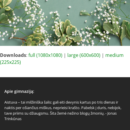
Downloads
:
full (1080x1080)
|
large (600x600)
|
medium
(225x225)
Apie gimnaziją:
Aistuva – tai milžiniška šalis: gali eiti devynis kartus po tris dienas ir
naktis per ošiančius miškus, neprieisi krašto. Pabelsk į duris, nebijok,
tave priims su džiaugsmu. Šita žemė nežino blogų žmonių. - Jonas
Trinkūnas