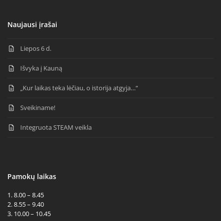
Naujausi įrašai
Liepos 6 d.
Išvyka į Kauną
„Kur laikas teka lėčiau, o istorija atgyja…“
Sveikiname!
Integruota STEAM veikla
Pamokų laikas
1. 8.00 – 8.45
2. 8.55 – 9.40
3. 10.00 – 10.45