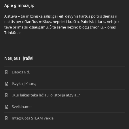
Apie gimnaziją:
Aistuva – tai milžiniška šalis: gali eiti devynis kartus po tris dienas ir
naktis per ošiančius miškus, neprieisi krašto. Pabelsk į duris, nebijok,
tave priims su džiaugsmu. Šita žemė nežino blogų žmonių. - Jonas
Trinkūnas
Naujausi įrašai
Liepos 6 d.
Išvyka į Kauną
„Kur laikas teka lėčiau, o istorija atgyja…“
Sveikiname!
Integruota STEAM veikla