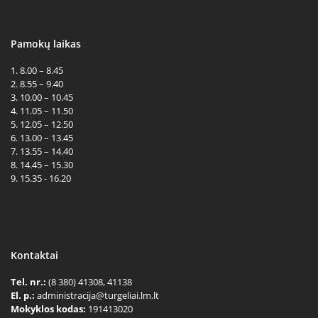
Pamokų laikas
1. 8.00 – 8.45
2. 8.55 – 9.40
3. 10.00 – 10.45
4. 11.05 – 11.50
5. 12.05 – 12.50
6. 13.00 – 13.45
7. 13.55 – 14.40
8. 14.45 – 15.30
9. 15.35 - 16.20
Kontaktai
Tel. nr.:
(8 380) 41308, 41138
El. p.:
administracija@turgeliai.lm.lt
Mokyklos kodas:
191413020