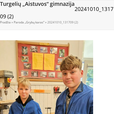
Open
Close
Skip
Turgelių „Aistuvos“ gimnazija
20241010_1317
to
mobile
mobile
content
09 (2)
menu
menu
Pradžia
»
Paroda „Grybų karas”
»
20241010_131709 (2)