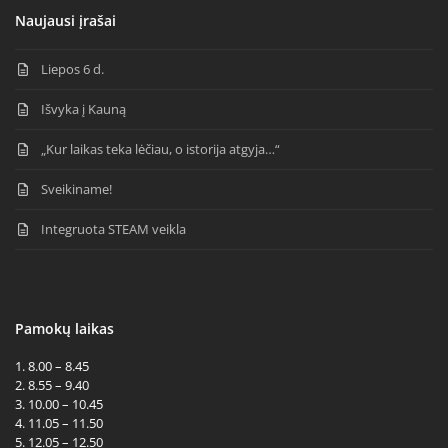
Naujausi įrašai
Liepos 6 d.
Išvyka į Kauną
„Kur laikas teka lėčiau, o istorija atgyja…“
Sveikiname!
Integruota STEAM veikla
Pamokų laikas
1. 8.00 – 8.45
2. 8.55 – 9.40
3. 10.00 – 10.45
4. 11.05 – 11.50
5. 12.05 – 12.50