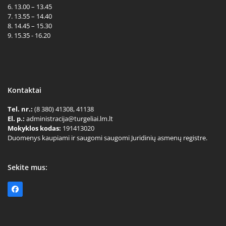
6. 13.00 – 13.45
7. 13.55 – 14.40
8. 14.45 – 15.30
9. 15.35 - 16.20
Kontaktai
Tel. nr.:
(8 380) 41308, 41138
El. p.:
administracija@turgeliai.lm.lt
Mokyklos kodas:
191413020
Duomenys kaupiami ir saugomi saugomi Juridinių asmenų registre.
Sekite mus:
Facebook