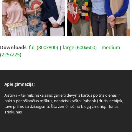
Downloads
:
full (800x800)
|
large (600x600)
|
medium
(225x225)
Apie gimnaziją:
Aistuva – tai milžiniška šalis: gali eiti devynis kartus po tris dienas ir
naktis per ošiančius miškus, neprieisi krašto. Pabelsk į duris, nebijok,
tave priims su džiaugsmu. Šita žemė nežino blogų žmonių. - Jonas
Trinkūnas