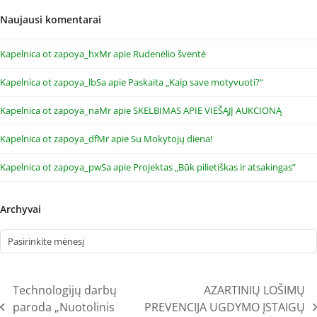
Naujausi komentarai
Kapelnica ot zapoya_hxMr
apie
Rudenėlio šventė
Kapelnica ot zapoya_lbSa
apie
Paskaita „Kaip save motyvuoti?“
Kapelnica ot zapoya_naMr
apie
SKELBIMAS APIE VIEŠĄJĮ AUKCIONĄ
Kapelnica ot zapoya_dfMr
apie
Su Mokytojų diena!
Kapelnica ot zapoya_pwSa
apie
Projektas „Būk pilietiškas ir atsakingas”
Archyvai
Archyvai
Technologijų darbų
AZARTINIŲ LOŠIMŲ
paroda „Nuotolinis
PREVENCIJA UGDYMO ĮSTAIGŲ
previous
next