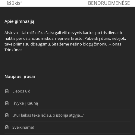
iššūkis“
BENDRUOMENĖSE
post:
post:
Apie gimnaziją:
Aistuva – tai milžiniška šalis: gali eiti devynis kartus po tris dienas ir
naktis per ošiančius miškus, neprieisi krašto. Pabelsk į duris, nebijok,
tave priims su džiaugsmu. Šita žemė nežino blogų žmonių. - Jonas
Trinkūnas
Naujausi įrašai
Liepos 6 d.
Išvyka į Kauną
„Kur laikas teka lėčiau, o istorija atgyja…“
Sveikiname!