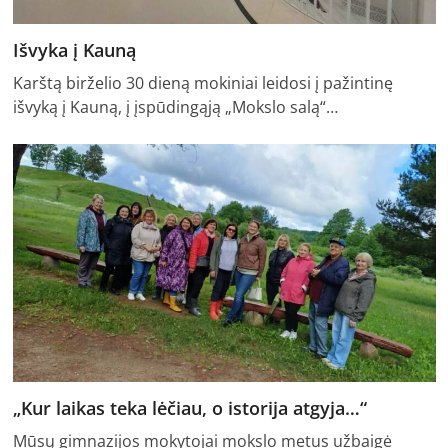
Išvyka į Kauną
Karštą birželio 30 dieną mokiniai leidosi į pažintinę
išvyką į Kauną, į įspūdingąją „Mokslo salą“…
„Kur laikas teka lėčiau, o istorija atgyja…“
Mūsų gimnazijos mokytojai mokslo metus užbaigė