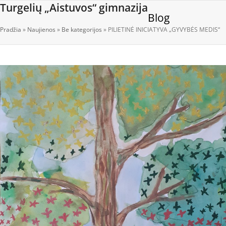
Open
Close
Skip
Turgelių „Aistuvos“ gimnazija
Blog
to
mobile
mobile
content
Pradžia
»
Naujienos
»
Be kategorijos
»
PILIETINĖ INICIATYVA „GYVYBĖS MEDIS“
menu
menu