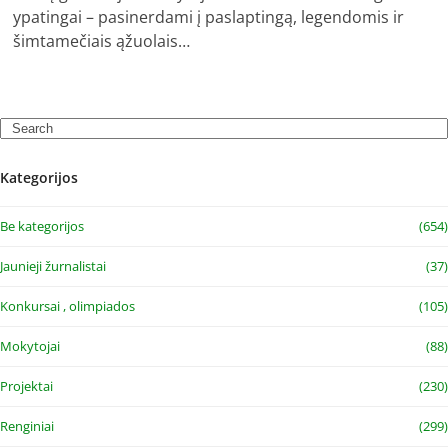
ypatingai – pasinerdami į paslaptingą, legendomis ir
šimtamečiais ąžuolais…
Search
Kategorijos
Be kategorijos
(654)
Jaunieji žurnalistai
(37)
Konkursai , olimpiados
(105)
Mokytojai
(88)
Projektai
(230)
Renginiai
(299)