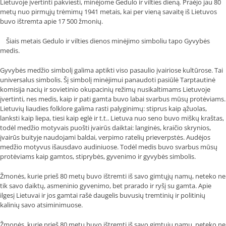
Lietuvoje įvertinti pakviesti, minėjome Gedulo ir vilties dieną
.
Praėjo jau 80
metų nuo pirmųjų trėmimų 1941 metais, kai per vieną savaitę iš Lietuvos
buvo ištremta apie 17 500 žmonių.
Šiais metais Gedulo ir vilties dienos minėjimo simboliu tapo
Gyvybės
medis.
Gyvybės medžio simbolį galima aptikti viso pasaulio įvairiose kultūrose. Tai
universalus simbolis. Šį simbolį minėjimui panaudoti pasiūlė Tarptautinė
komisija nacių ir sovietinio okupacinių režimų nusikaltimams Lietuvoje
įvertinti, nes medis, kaip ir pati gamta buvo labai svarbus mūsų protėviams.
Lietuvių liaudies folklore galima rasti palyginimų: stiprus kaip ąžuolas,
lanksti kaip liepa, tiesi kaip eglė ir t.t.. Lietuva nuo seno buvo miškų kraštas,
todėl medžio motyvais puošti įvairūs daiktai: langinės, kraičio skrynios,
įvairūs buityje naudojami baldai, verpimo ratelių prieverpstės. Audėjos
medžio motyvus išausdavo audiniuose. Todėl medis buvo svarbus mūsų
protėviams kaip gamtos, stiprybės, gyvenimo ir gyvybės simbolis.
Žmonės, kurie prieš 80 metų buvo ištremti iš savo gimtųjų namų, neteko ne
tik savo daiktų, asmeninio gyvenimo, bet prarado ir ryšį su gamta. Apie
ilgesį Lietuvai ir jos gamtai rašė daugelis buvusių tremtinių ir politinių
kalinių savo atsiminimuose.
Žmonės, kurie prieš 80 metų buvo ištremti iš savo gimtųjų namų, neteko ne