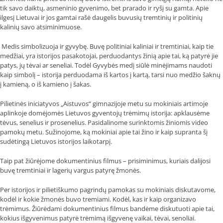
tik savo daiktų, asmeninio gyvenimo, bet prarado ir ryšį su gamta. Apie
ilgesį Lietuvai ir jos gamtai rašė daugelis buvusių tremtinių ir politinių
kalinių savo atsiminimuose.
Medis simbolizuoja ir gyvybę. Buvę politiniai kaliniai ir tremtiniai, kaip tie
medžiai, yra istorijos pasakotojai, perduodantys žinią apie tai, ką patyrė jie
patys, jų tėvai ar seneliai. Todėl Gyvybės medį siūlė minėjimams naudoti
kaip simbolį – istorija perduodama iš kartos į kartą, tarsi nuo medžio šaknų
į kamieną, o iš kamieno į šakas.
Pilietinės iniciatyvos „Aistuvos“ gimnazijoje metu su mokiniais artimoje
aplinkoje domėjomės Lietuvos gyventojų trėmimų istorija: apklausėme
tėvus, senelius ir prosenelius. Pasidalinome surinktomis žiniomis video
pamokų metu. Sužinojome, ką mokiniai apie tai žino ir kaip supranta šį
sudėtingą Lietuvos istorijos laikotarpį.
Taip pat žiūrėjome dokumentinius filmus – prisiminimus, kuriais dalijosi
buvę tremtiniai ir lagerių vargus patyrę žmonės.
Per istorijos ir pilietiškumo pagrindų pamokas su mokiniais diskutavome,
kodėl ir kokie žmonės buvo tremiami. Kodėl, kas ir kaip organizavo
trėmimus. Žiūrėdami dokumentinius filmus bandėme diskutuoti apie tai,
kokius išgyvenimus patyrė trėmimą išgyvenę vaikai, tėvai, senoliai.