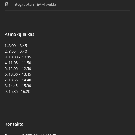
Integruota STEAM veikla
Pamokų laikas
1. 8.00 – 8.45
2. 8.55 – 9.40
3. 10.00 – 10.45
4. 11.05 – 11.50
5. 12.05 – 12.50
6. 13.00 – 13.45
7. 13.55 – 14.40
8. 14.45 – 15.30
9. 15.35 - 16.20
Kontaktai