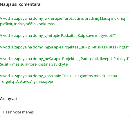
Naujausi komentarai
Vivod iz zapoya na domy_wkmi
apie
Tarptautinis pradinių klasių mokinių
piešinių ir dailyraščio konkursas
Vivod iz zapoya na domy_vjmi
apie
Paskaita „Kaip save motyvuoti?“
Vivod iz zapoya na domy_pgSa
apie
Projektas „Būk pilietiškas ir atsakingas”
Vivod iz zapoya na domy_heSa
apie
Projektas „Padrąsinti. Įkvėpti. Palaikyti”
Susitikimas su aktore Kristina Savickyte
Vivod iz zapoya na domy_zoSa
apie
Tiksliųjų ir gamtos mokslų diena
Turgelių „Aistuvos“ gimnazijoje
Archyvai
Archyvai