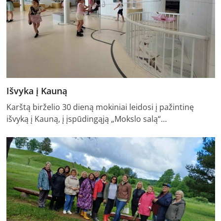
Išvyka į Kauną
Karštą birželio 30 dieną mokiniai leidosi į pažintinę
išvyką į Kauną, į įspūdingąją „Mokslo salą“…