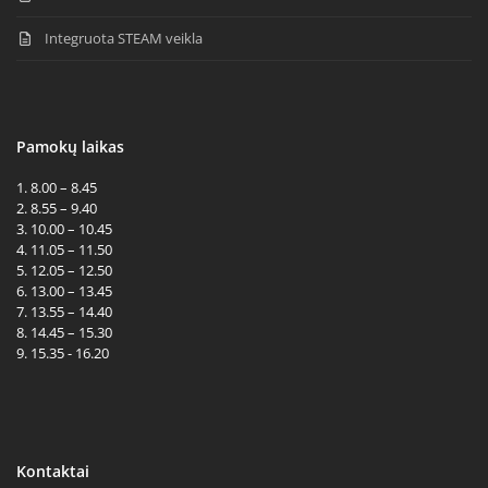
Integruota STEAM veikla
Pamokų laikas
1. 8.00 – 8.45
2. 8.55 – 9.40
3. 10.00 – 10.45
4. 11.05 – 11.50
5. 12.05 – 12.50
6. 13.00 – 13.45
7. 13.55 – 14.40
8. 14.45 – 15.30
9. 15.35 - 16.20
Kontaktai