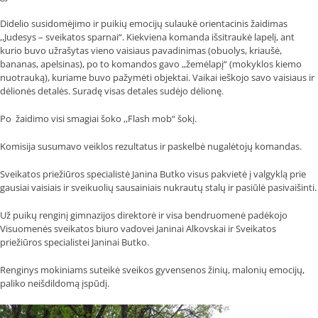
Didelio susidomėjimo ir puikių emocijų sulaukė orientacinis žaidimas
,,Judesys – sveikatos sparnai“. Kiekviena komanda išsitraukė lapelį, ant
kurio buvo užrašytas vieno vaisiaus pavadinimas (obuolys, kriaušė,
bananas, apelsinas), po to komandos gavo ,,žemėlapį“ (mokyklos kiemo
nuotrauką), kuriame buvo pažymėti objektai. Vaikai ieškojo savo vaisiaus ir
dėlionės detalės. Suradę visas detales sudėjo dėlionę.
Po žaidimo visi smagiai šoko ,,Flash mob“ šokį.
Komisija susumavo veiklos rezultatus ir paskelbė nugalėtojų komandas.
Sveikatos priežiūros specialistė Janina Butko visus pakvietė į valgyklą prie
gausiai vaisiais ir sveikuolių sausainiais nukrautų stalų ir pasiūlė pasivaišinti.
Už puikų renginį gimnazijos direktorė ir visa bendruomenė padėkojo
Visuomenės sveikatos biuro vadovei Janinai Alkovskai ir Sveikatos
priežiūros specialistei Janinai Butko.
Renginys mokiniams suteikė sveikos gyvensenos žinių, malonių emocijų,
paliko neišdildomą įspūdį.