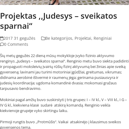
Projektas ,,Judesys – sveikatos
sparnai“
2017 31 gegužės
Be kategorijos
,
Projektai
,
Renginiai
0 Comments
Šių metų gegužės 22 dieną mūsų mokykloje įvyko fizinio aktyvumo
renginys ,,Judesys – sveikatos sparnai“. Renginio metu buvo siekta padidinti
ir propaguoti moksleivių įvairių rūšių fizinį aktyvumą bei žinias apie sveiką
gyvenseną; lavinami jau turimi motoriniai įgūdžiai, greitumas, vikrumas;
didinama aerobinė ištvermė ir raumenų jėga; gerinama pusiausvyra ir
judesių koordinacija; ugdoma komandinė dvasia; mokomasi gražaus
tarpusavio bendravimo.
Mokiniai pagal amžių buvo suskirstyti į tris grupes: I – IV kl., V – VIII kl., I G –
IV G kl., kiekviena klasė sudarė atskirą komandą. Renginio veikla
kiekvienoje grupėje vyko skirtingu laiku.
Pirmoji rungtis buvo ,,Protmūšis“. Vaikai atsakinėjo į klausimus sveikos
gyvensenos tema.