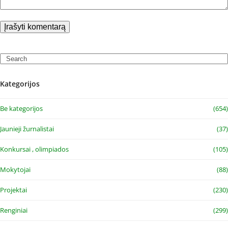
Search
Kategorijos
Be kategorijos
(654)
Jaunieji žurnalistai
(37)
Konkursai , olimpiados
(105)
Mokytojai
(88)
Projektai
(230)
Renginiai
(299)