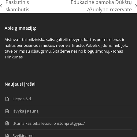
Paskutinis
Edukacinė pamoka Dūkštų
previous
next
skambutis
Ąžuolyno rezervate
post:
post:
Apie gimnaziją:
Aistuva – tai milžiniška šalis: gali eiti devynis kartus po tris dienas ir
naktis per ošiančius miškus, neprieisi krašto. Pabelsk į duris, nebijok,
tave priims su džiaugsmu. Šita žemė nežino blogų žmonių. - Jonas
Trinkūnas
Naujausi įrašai
Liepos 6 d.
Išvyka į Kauną
„Kur laikas teka lėčiau, o istorija atgyja…“
Sveikiname!