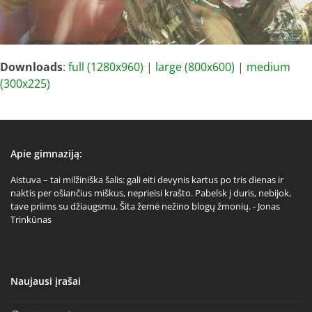
Downloads
:
full (1280x960)
|
large (800x600)
|
medium
(300x225)
Apie gimnaziją:
Aistuva – tai milžiniška šalis: gali eiti devynis kartus po tris dienas ir
naktis per ošiančius miškus, neprieisi krašto. Pabelsk į duris, nebijok,
tave priims su džiaugsmu. Šita žemė nežino blogų žmonių. - Jonas
Trinkūnas
Naujausi įrašai