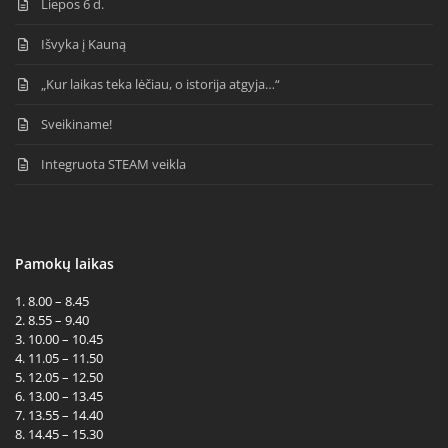
Liepos 6 d.
Išvyka į Kauną
„Kur laikas teka lėčiau, o istorija atgyja…“
Sveikiname!
Integruota STEAM veikla
Pamokų laikas
1. 8.00 – 8.45
2. 8.55 – 9.40
3. 10.00 – 10.45
4. 11.05 – 11.50
5. 12.05 – 12.50
6. 13.00 – 13.45
7. 13.55 – 14.40
8. 14.45 – 15.30