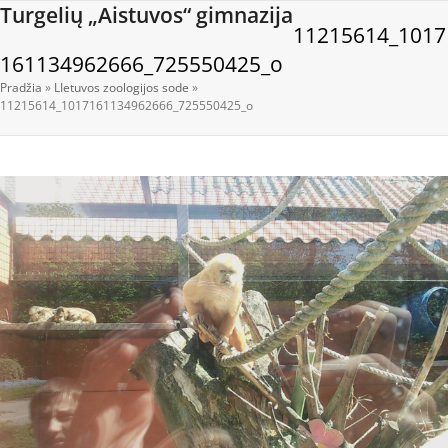
Open
Close
Skip
Turgelių „Aistuvos“ gimnazija
11215614_1017
to
mobile
mobile
content
161134962666_725550425_o
menu
menu
Pradžia
»
LIetuvos zoologijos sode
»
11215614_1017161134962666_725550425_o