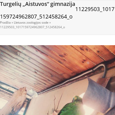
Open
Close
Skip
Turgelių „Aistuvos“ gimnazija
11229503_1017
to
mobile
mobile
content
159724962807_512458264_o
menu
menu
Pradžia
»
LIetuvos zoologijos sode
»
11229503_1017159724962807_512458264_o