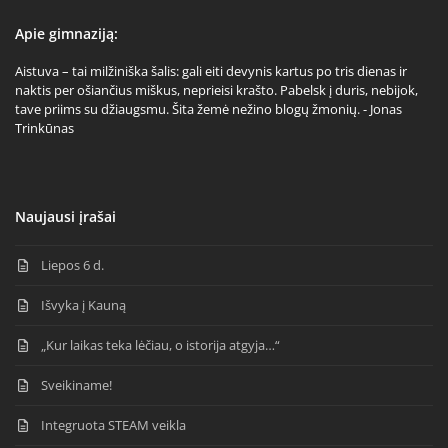
Apie gimnaziją:
Aistuva – tai milžiniška šalis: gali eiti devynis kartus po tris dienas ir
naktis per ošiančius miškus, neprieisi krašto. Pabelsk į duris, nebijok,
tave priims su džiaugsmu. Šita žemė nežino blogų žmonių. - Jonas
Trinkūnas
Naujausi įrašai
Liepos 6 d.
Išvyka į Kauną
„Kur laikas teka lėčiau, o istorija atgyja…“
Sveikiname!
Integruota STEAM veikla