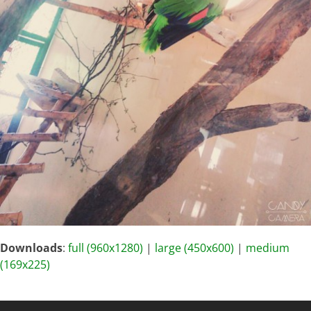
Downloads
:
full (960x1280)
|
large (450x600)
|
medium
(169x225)