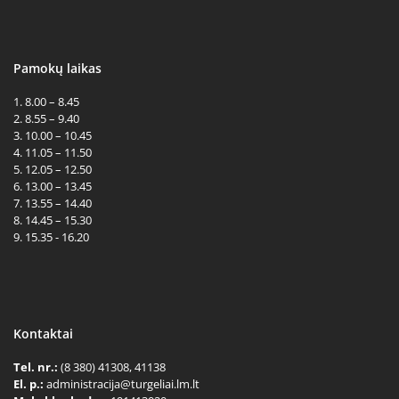
Pamokų laikas
1. 8.00 – 8.45
2. 8.55 – 9.40
3. 10.00 – 10.45
4. 11.05 – 11.50
5. 12.05 – 12.50
6. 13.00 – 13.45
7. 13.55 – 14.40
8. 14.45 – 15.30
9. 15.35 - 16.20
Kontaktai
Tel. nr.:
(8 380) 41308, 41138
El. p.:
administracija@turgeliai.lm.lt