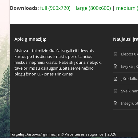
Downloads
:
full (960x720)
|
large (800x600)
|
medium (
Apie gimnaziją:
Naujausi įra
Aistuva – tai milžiniška šalis: gali eiti devynis
Liepos 6 
kartus po tris dienas ir naktis per ošiančius
miškus, neprieisi krašto. Pabelsk į duris, nebijok,
Išvyka į 
tave priims su džiaugsmu. Šita žemė nežino
blogų žmonių. - Jonas Trinkūnas
„Kur laika
Sveikina
Integruo
Turgelių „Aistuvos“ gimnazija © Visos teisės saugomos | 2026