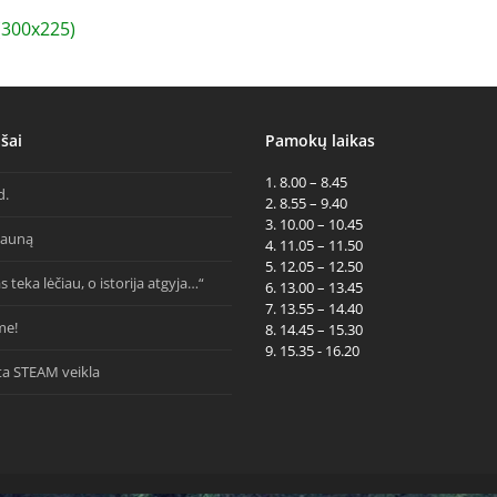
300x225)
šai
Pamokų laikas
1. 8.00 – 8.45
d.
2. 8.55 – 9.40
3. 10.00 – 10.45
Kauną
4. 11.05 – 11.50
5. 12.05 – 12.50
s teka lėčiau, o istorija atgyja…“
6. 13.00 – 13.45
7. 13.55 – 14.40
me!
8. 14.45 – 15.30
9. 15.35 - 16.20
ta STEAM veikla