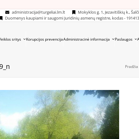
administracija@turgeliai.lm.lt
Mokyklos g. 1, Jezavitiškių k., Šalč
Duomenys kaupiami ir saugomi Juridinių asmenų registre, kodas - 19141
Veiklos sritys
Korupcijos prevencija
Administracinė informacija
Paslaugos
9_n
Pradžia