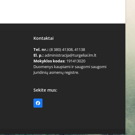
Kontaktai
Tel. nr.:
(8 380) 41308, 41138
El. p.:
administracija@turgeliai.lm.lt
Mokyklos kodas:
191413020
Duomenys kaupiami ir saugomi saugomi
Juridinių asmenų registre.
Sekite mus:
Facebook