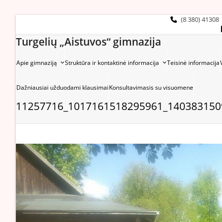
Skip
to
(8 380) 41308
content
Turgelių „Aistuvos“ gimnazija
Apie gimnaziją
Struktūra ir kontaktinė informacija
Teisinė informacija
Dažniausiai užduodami klausimai
Konsultavimasis su visuomene
11257716_1017161518295961_140383150