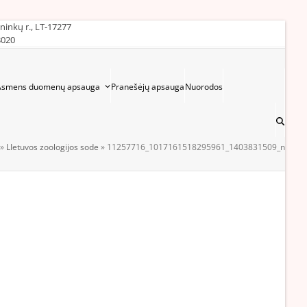
ininkų r., LT-17277
3020
Asmens duomenų apsauga
Pranešėjų apsauga
Nuorodos
»
LIetuvos zoologijos sode
»
11257716_1017161518295961_1403831509_n