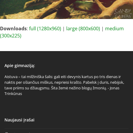
Downloads
:
full (1280x960)
|
large (800x600)
|
medium
(300x225)
Apie gimnaziją:
Aistuva – tai milžiniška šalis: gali eiti devynis kartus po tris dienas ir
naktis per ošiančius miškus, neprieisi krašto. Pabelsk į duris, nebijok,
tave priims su džiaugsmu. Šita žemė nežino blogų žmonių. - Jonas
Trinkūnas
Naujausi įrašai