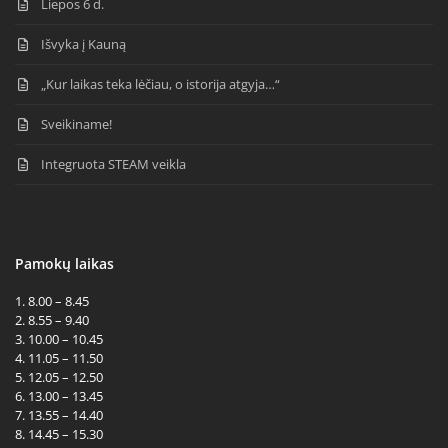
Liepos 6 d.
Išvyka į Kauną
„Kur laikas teka lėčiau, o istorija atgyja…“
Sveikiname!
Integruota STEAM veikla
Pamokų laikas
1. 8.00 – 8.45
2. 8.55 – 9.40
3. 10.00 – 10.45
4. 11.05 – 11.50
5. 12.05 – 12.50
6. 13.00 – 13.45
7. 13.55 – 14.40
8. 14.45 – 15.30