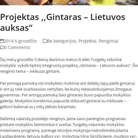
Projektas ,,Gintaras – Lietuvos
auksas“
2014 6 gruodžio
Be kategorijos
,
Projektai
,
Renginiai
0 Comments
Šių metų gruodžio 5 dieną devintus metus iš eilės Turgelių vidurinė
mokykla vykdė tęstinį integruotą projektą ,,Gintaras – Lietuvos auksas“. Šio
renginio tema – inkliuzas gintare.
Per pirmąją pamoką visi mokyklos mokiniai ant didelių lapų piešė gintarus
ir ant jų rašė svarbiausias vertybes, be kurių neįsivaizduojamas žmogaus
gyvenimas. Per antrąją pamoką šiais gintarais buvo papuošta mokyklos
galerija. Mokyklos koridorius papuošė stilizuoti gintarai su inkliuzais –
geltoni balionai su į vidų įdėtais karpiniais.
Dešimtą valandą prasidėjo renginys. Jame savo parengtas programas
pristatė mokyklos šeimininkai ir svečiai. Turgelių vidurinės mokyklos
mokiniams programą parengė istorijos mokytoja metodininkė Jolanta
Lazdauskienė, lietuvių kalbos vyr. mokytoja Irina Gimžūnienė, muzikos vyr.