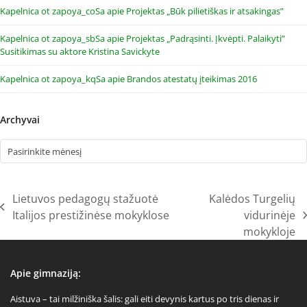
Kapelnica ot zapoya_coSa
apie
Projektas „Būk pilietiškas ir atsakingas”
Kapelnica ot zapoya_sbSa
apie
Projektas „Padrąsinti. Įkvėpti. Palaikyti”
Susitikimas su aktore Kristina Savickyte
Kapelnica ot zapoya_kqSa
apie
Brandos atestatų įteikimas 2016
Archyvai
Archyvai
Lietuvos pedagogų stažuotė
Kalėdos Turgelių
previous
Italijos prestižinėse mokyklose
vidurinėje
next
post:
mokykloje
post:
Apie gimnaziją:
Aistuva – tai milžiniška šalis: gali eiti devynis kartus po tris dienas ir