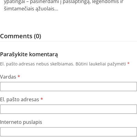
ypatingai – pasinerdami į paslaptingą, legendomis ir
šimtamečiais ąžuolais…
Comments (0)
Parašykite komentarą
El. pašto adresas nebus skelbiamas.
Būtini laukeliai pažymėti
*
Vardas
*
El. pašto adresas
*
Interneto puslapis