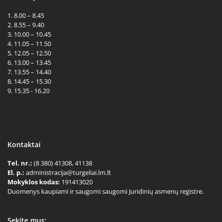
1. 8.00 – 8.45
2. 8.55 – 9.40
3. 10.00 – 10.45
4. 11.05 – 11.50
5. 12.05 – 12.50
6. 13.00 – 13.45
7. 13.55 – 14.40
8. 14.45 – 15.30
9. 15.35 - 16.20
Kontaktai
Tel. nr.:
(8 380) 41308, 41138
El. p.:
administracija@turgeliai.lm.lt
Mokyklos kodas:
191413020
Duomenys kaupiami ir saugomi saugomi Juridinių asmenų registre.
Sekite mus: