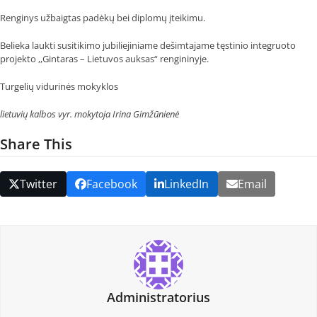
Renginys užbaigtas padėkų bei diplomų įteikimu.
Belieka laukti susitikimo jubiliejiniame dešimtajame tęstinio integruoto
projekto ,,Gintaras – Lietuvos auksas“ rengininyje.
Turgelių vidurinės mokyklos
lietuvių kalbos vyr. mokytoja Irina Gimžūnienė
Share This
Twitter
Facebook
LinkedIn
Email
Administratorius