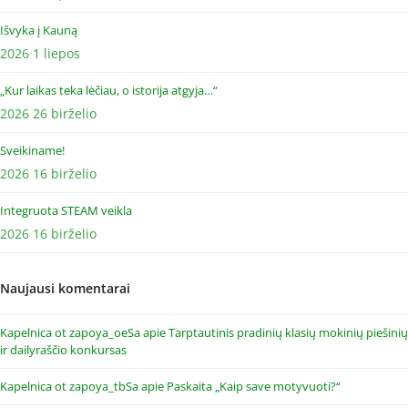
Išvyka į Kauną
2026 1 liepos
„Kur laikas teka lėčiau, o istorija atgyja…“
2026 26 birželio
Sveikiname!
2026 16 birželio
Integruota STEAM veikla
2026 16 birželio
Naujausi komentarai
Kapelnica ot zapoya_oeSa
apie
Tarptautinis pradinių klasių mokinių piešinių
ir dailyraščio konkursas
Kapelnica ot zapoya_tbSa
apie
Paskaita „Kaip save motyvuoti?“