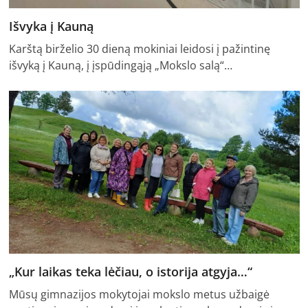
Išvyka į Kauną
Karštą birželio 30 dieną mokiniai leidosi į pažintinę
išvyką į Kauną, į įspūdingąją „Mokslo salą“…
„Kur laikas teka lėčiau, o istorija atgyja…“
Mūsų gimnazijos mokytojai mokslo metus užbaigė