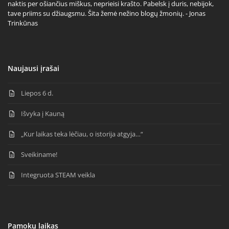
naktis per ošiančius miškus, neprieisi krašto. Pabelsk į duris, nebijok,
tave priims su džiaugsmu. Šita žemė nežino blogų žmonių. - Jonas
Trinkūnas
Naujausi įrašai
Liepos 6 d.
Išvyka į Kauną
„Kur laikas teka lėčiau, o istorija atgyja…“
Sveikiname!
Integruota STEAM veikla
Pamokų laikas