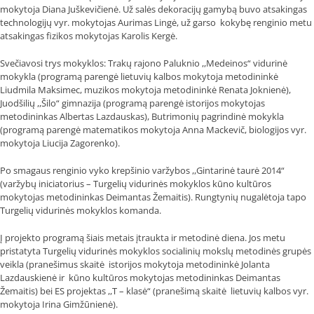
mokytoja Diana Juškevičienė. Už salės dekoracijų gamybą buvo atsakingas
technologijų vyr. mokytojas Aurimas Lingė, už garso kokybę renginio metu
atsakingas fizikos mokytojas Karolis Kergė.
Svečiavosi trys mokyklos: Trakų rajono Paluknio ,,Medeinos“ vidurinė
mokykla (programą parengė lietuvių kalbos mokytoja metodininkė
Liudmila Maksimec, muzikos mokytoja metodininkė Renata Joknienė),
Juodšilių ,,Šilo“ gimnazija (programą parengė istorijos mokytojas
metodininkas Albertas Lazdauskas), Butrimonių pagrindinė mokykla
(programą parengė matematikos mokytoja Anna Mackevič, biologijos vyr.
mokytoja Liucija Zagorenko).
Po smagaus renginio vyko krepšinio varžybos ,,Gintarinė taurė 2014“
(varžybų iniciatorius – Turgelių vidurinės mokyklos kūno kultūros
mokytojas metodininkas Deimantas Žemaitis). Rungtynių nugalėtoja tapo
Turgelių vidurinės mokyklos komanda.
Į projekto programą šiais metais įtraukta ir metodinė diena. Jos metu
pristatyta Turgelių vidurinės mokyklos socialinių mokslų metodinės grupės
veikla (pranešimus skaitė istorijos mokytoja metodininkė Jolanta
Lazdauskienė ir kūno kultūros mokytojas metodininkas Deimantas
Žemaitis) bei ES projektas ,,T – klasė“ (pranešimą skaitė lietuvių kalbos vyr.
mokytoja Irina Gimžūnienė).