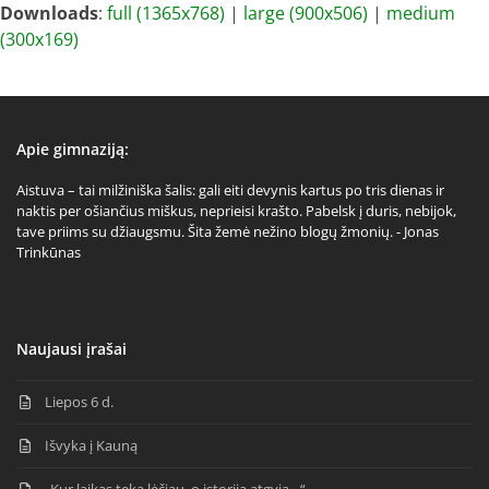
Downloads
:
full (1365x768)
|
large (900x506)
|
medium
(300x169)
Apie gimnaziją:
Aistuva – tai milžiniška šalis: gali eiti devynis kartus po tris dienas ir
naktis per ošiančius miškus, neprieisi krašto. Pabelsk į duris, nebijok,
tave priims su džiaugsmu. Šita žemė nežino blogų žmonių. - Jonas
Trinkūnas
Naujausi įrašai
Liepos 6 d.
Išvyka į Kauną
„Kur laikas teka lėčiau, o istorija atgyja…“