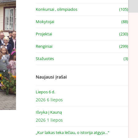
Konkursai , olimpiados
(105)
Mokytojai
(88)
Projektai
(230)
Renginiai
(299)
Stažuotės
(3)
Naujausi įrašai
Liepos 6 d.
2026 6 liepos
Išvyka į Kauną
2026 1 liepos
„Kur laikas teka lėčiau, o istorija atgyja…“