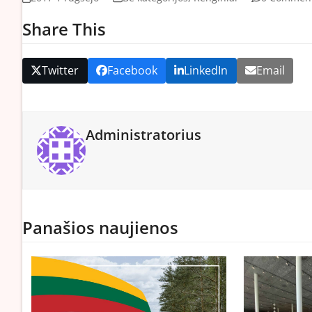
Share This
Twitter
Facebook
LinkedIn
Email
Administratorius
Panašios naujienos