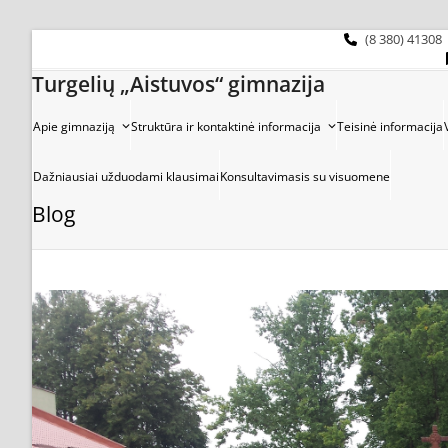
Skip
to
(8 380) 41308
content
Turgelių „Aistuvos“ gimnazija
Apie gimnaziją
Struktūra ir kontaktinė informacija
Teisinė informacija
Dažniausiai užduodami klausimai
Konsultavimasis su visuomene
Blog