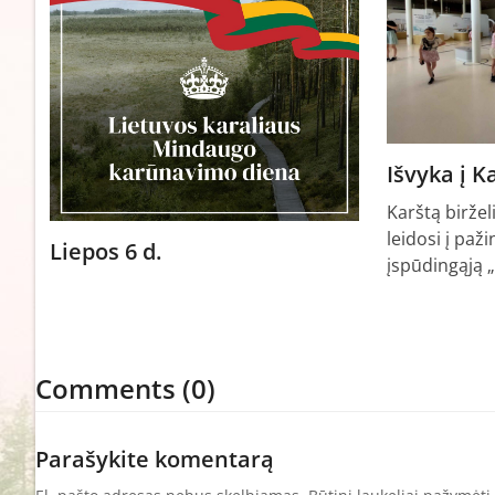
Išvyka į 
Karštą biržel
leidosi į paži
Liepos 6 d.
įspūdingąją 
Comments (0)
Parašykite komentarą