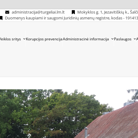
administracija@turgeliai.lm.lt
Mokyklos g. 1, Jezavitiškių k., Šalč
Duomenys kaupiami ir saugomi Juridinių asmenų registre, kodas - 19141
Veiklos sritys
Korupcijos prevencija
Administracinė informacija
Paslaugos