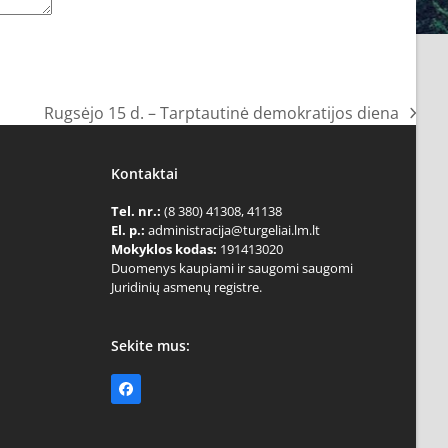
Rugsėjo 15 d. – Tarptautinė demokratijos diena
next
post:
Kontaktai
Tel. nr.:
(8 380) 41308, 41138
El. p.:
administracija@turgeliai.lm.lt
Mokyklos kodas:
191413020
Duomenys kaupiami ir saugomi saugomi
Juridinių asmenų registre.
Sekite mus:
Facebook