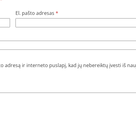
*
El. pašto adresas
*
o adresą ir interneto puslapį, kad jų nebereiktų įvesti iš nauj