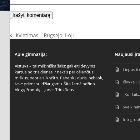
Kvietimas | Rugsėjo 1-oji
previous
post:
Apie gimnaziją:
Naujausi įra
Aistuva – tai milžiniška šalis: gali eiti devynis
Liepos 6 
kartus po tris dienas ir naktis per ošiančius
miškus, neprieisi krašto. Pabelsk į duris, nebijok,
Išvyka į 
tave priims su džiaugsmu. Šita žemė nežino
blogų žmonių. - Jonas Trinkūnas
„Kur laika
Sveikina
Integruo