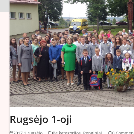
Rugsėjo 1-oji
2017 1 rugsėjo
Be kategorijos
,
Renginiai
0 Commen