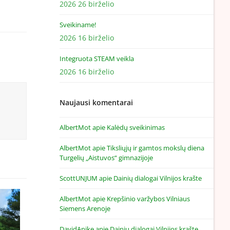
2026 26 birželio
Sveikiname!
2026 16 birželio
Integruota STEAM veikla
2026 16 birželio
Naujausi komentarai
AlbertMot
apie
Kalėdų sveikinimas
AlbertMot
apie
Tiksliųjų ir gamtos mokslų diena
Turgelių „Aistuvos“ gimnazijoje
ScottUNJUM
apie
Dainių dialogai Vilnijos krašte
AlbertMot
apie
Krepšinio varžybos Vilniaus
Siemens Arenoje
DavidAnike
apie
Dainių dialogai Vilnijos krašte