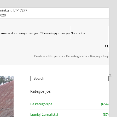
ininkų r., LT-17277
3020
Asmens duomenų apsauga
Pranešėjų apsauga
Nuorodos
Pradžia
»
Naujienos
»
Be kategorijos
»
Rugsėjo 1-oji
Search
Kategorijos
Be kategorijos
(654)
Jaunieji žurnalistai
(37)