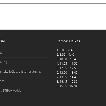
šai
Pamokų laikas
1. 8.00 – 8.45
d.
2. 8.55 – 9.40
3. 10.00 – 10.45
Kauną
4. 11.05 – 11.50
5. 12.05 – 12.50
s teka lėčiau, o istorija atgyja…“
6. 13.00 – 13.45
7. 13.55 – 14.40
me!
8. 14.45 – 15.30
9. 15.35 - 16.20
ta STEAM veikla