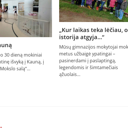
„Kur laikas teka lėčiau, o
istorija atgyja…“
Kauną
Mūsų gimnazijos mokytojai mok
metus užbaigė ypatingai –
io 30 dieną mokiniai
pasinerdami į paslaptingą,
ntinę išvyką į Kauną, į
legendomis ir šimtamečiais
„Mokslo salą“…
ąžuolais…