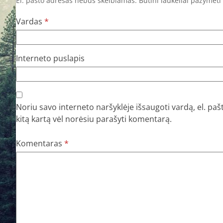
El. pašto adresas nebus skelbiamas.
Būtini laukeliai pažymėti
Vardas
*
Interneto puslapis
Noriu savo interneto naršyklėje išsaugoti vardą, el. pašt
kitą kartą vėl norėsiu parašyti komentarą.
Komentaras
*