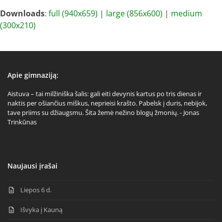
Downloads
:
full (940x659)
|
large (856x600)
|
medium
(300x210)
Apie gimnaziją:
Aistuva – tai milžiniška šalis: gali eiti devynis kartus po tris dienas ir
naktis per ošiančius miškus, neprieisi krašto. Pabelsk į duris, nebijok,
tave priims su džiaugsmu. Šita žemė nežino blogų žmonių. - Jonas
Trinkūnas
Naujausi įrašai
Liepos 6 d.
Išvyka į Kauną