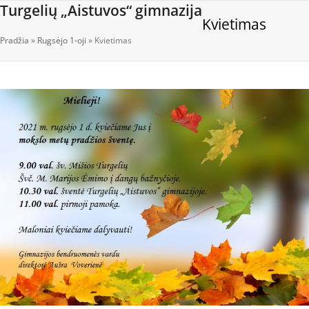
Open
Close
Skip
Turgelių „Aistuvos“ gimnazija
Kvietimas
to
mobile
mobile
content
Pradžia
»
Rugsėjo 1-oji
»
Kvietimas
menu
menu