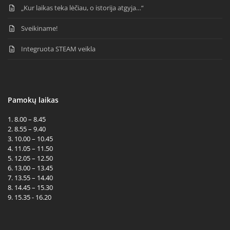
„Kur laikas teka lėčiau, o istorija atgyja…“
Sveikiname!
Integruota STEAM veikla
Pamokų laikas
1. 8.00 – 8.45
2. 8.55 – 9.40
3. 10.00 – 10.45
4. 11.05 – 11.50
5. 12.05 – 12.50
6. 13.00 – 13.45
7. 13.55 – 14.40
8. 14.45 – 15.30
9. 15.35 - 16.20