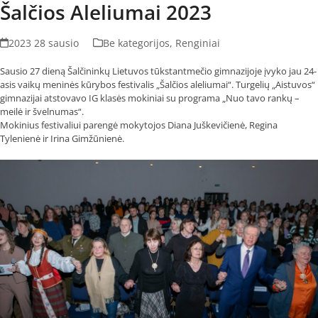
Šalčios Aleliumai 2023
2023 28 sausio
Be kategorijos
,
Renginiai
Sausio 27 dieną Šalčininkų Lietuvos tūkstantmečio gimnazijoje įvyko jau 24-
asis vaikų meninės kūrybos festivalis „Šalčios aleliumai“. Turgelių „Aistuvos“
gimnazijai atstovavo IG klasės mokiniai su programa „Nuo tavo rankų –
meilė ir švelnumas“.
Mokinius festivaliui parengė mokytojos Diana Juškevičienė, Regina
Tylenienė ir Irina Gimžūnienė.