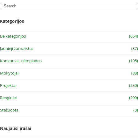
Search
Kategorijos
Be kategorijos
(654)
Jaunieji žurnalistai
(37)
Konkursai , olimpiados
(105)
Mokytojai
(88)
Projektai
(230)
Renginiai
(299)
Stažuotės
(3)
Naujausi įrašai