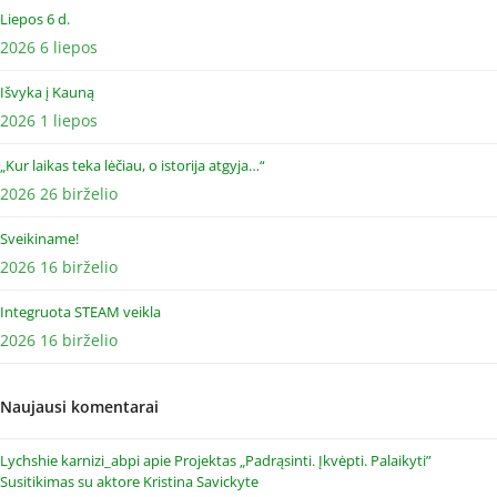
Liepos 6 d.
2026 6 liepos
Išvyka į Kauną
2026 1 liepos
„Kur laikas teka lėčiau, o istorija atgyja…“
2026 26 birželio
Sveikiname!
2026 16 birželio
Integruota STEAM veikla
2026 16 birželio
Naujausi komentarai
Lychshie karnizi_abpi
apie
Projektas „Padrąsinti. Įkvėpti. Palaikyti”
Susitikimas su aktore Kristina Savickyte