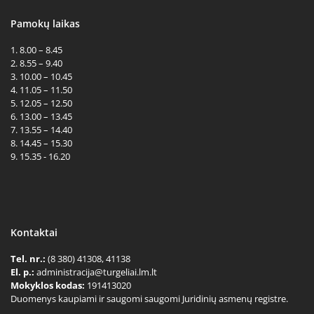
Pamokų laikas
1. 8.00 – 8.45
2. 8.55 – 9.40
3. 10.00 – 10.45
4. 11.05 – 11.50
5. 12.05 – 12.50
6. 13.00 – 13.45
7. 13.55 – 14.40
8. 14.45 – 15.30
9. 15.35 - 16.20
Kontaktai
Tel. nr.:
(8 380) 41308, 41138
El. p.:
administracija@turgeliai.lm.lt
Mokyklos kodas:
191413020
Duomenys kaupiami ir saugomi saugomi Juridinių asmenų registre.