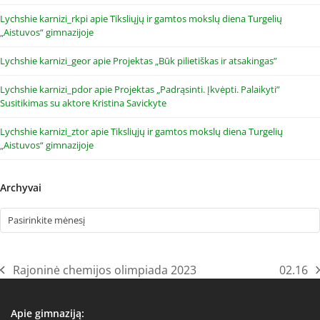
Lychshie karnizi_rkpi
apie
Tiksliųjų ir gamtos mokslų diena Turgelių
„Aistuvos“ gimnazijoje
Lychshie karnizi_geor
apie
Projektas „Būk pilietiškas ir atsakingas”
Lychshie karnizi_pdor
apie
Projektas „Padrąsinti. Įkvėpti. Palaikyti”
Susitikimas su aktore Kristina Savickyte
Lychshie karnizi_ztor
apie
Tiksliųjų ir gamtos mokslų diena Turgelių
„Aistuvos“ gimnazijoje
Archyvai
Archyvai
Rajoninė chemijos olimpiada 2023
02.16
previous
next
post:
post:
Apie gimnaziją: