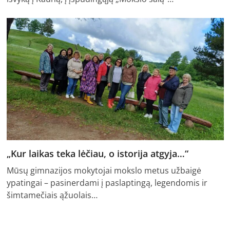
„Kur laikas teka lėčiau, o istorija atgyja…“
Mūsų gimnazijos mokytojai mokslo metus užbaigė
ypatingai – pasinerdami į paslaptingą, legendomis ir
šimtamečiais ąžuolais…