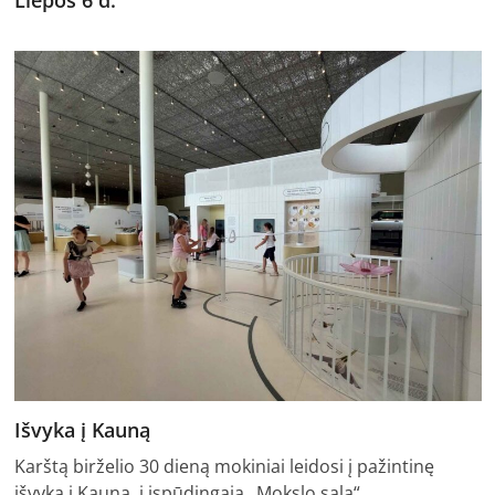
Išvyka į Kauną
Karštą birželio 30 dieną mokiniai leidosi į pažintinę
išvyką į Kauną, į įspūdingąją „Mokslo salą“…