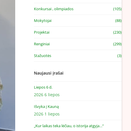
Konkursai , olimpiados
(105)
Mokytojai
(88)
Projektai
(230)
Renginiai
(299)
Stažuotės
(3)
Naujausi įrašai
Liepos 6 d.
2026 6 liepos
Išvyka į Kauną
2026 1 liepos
„Kur laikas teka lėčiau, o istorija atgyja…“