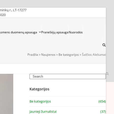
ininkų r., LT-17277
3020
Asmens duomenų apsauga
Pranešėjų apsauga
Nuorodos
Pradžia
»
Naujienos
»
Be kategorijos
»
Šalčios Aleliumai
Search
Kategorijos
Be kategorijos
(654)
Jaunieji žurnalistai
(37)