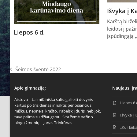
Išvyka į 
Karštą biržel
leidosi į paži
Liepos 6 d.
įspūdingąją 
Šeimos šventė 2022
previous
post:
Apie gimnaziją:
Naujausi įra
Aistuva – tai milžiniška šalis: gali eiti devynis
Liepos 6 
kartus po tris dienas ir naktis per ošiančius
miškus, neprieisi krašto. Pabelsk į duris, nebijok,
Išvyka į 
tave priims su džiaugsmu. Šita žemė nežino
blogų žmonių. - Jonas Trinkūnas
„Kur laika