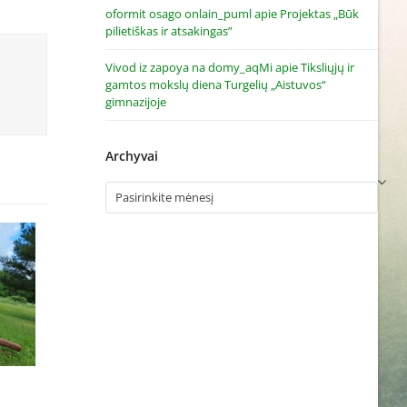
oformit osago onlain_puml
apie
Projektas „Būk
pilietiškas ir atsakingas”
Vivod iz zapoya na domy_aqMi
apie
Tiksliųjų ir
gamtos mokslų diena Turgelių „Aistuvos“
gimnazijoje
Archyvai
Archyvai