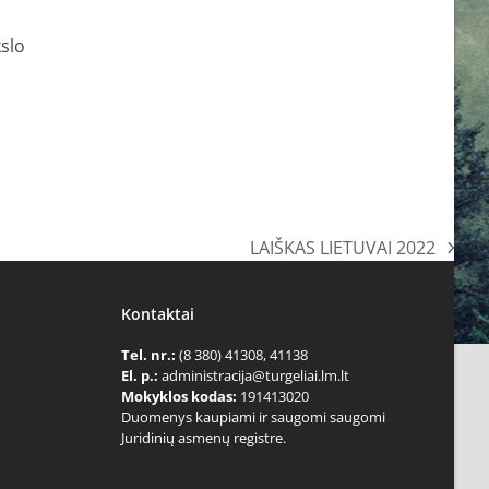
slo
LAIŠKAS LIETUVAI 2022
next
post:
Kontaktai
Tel. nr.:
(8 380) 41308, 41138
El. p.:
administracija@turgeliai.lm.lt
Mokyklos kodas:
191413020
Duomenys kaupiami ir saugomi saugomi
Juridinių asmenų registre.