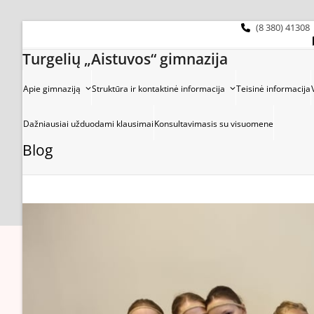
Skip
to
(8 380) 41308
content
Turgelių „Aistuvos“ gimnazija
Apie gimnaziją
Struktūra ir kontaktinė informacija
Teisinė informacija
Dažniausiai užduodami klausimai
Konsultavimasis su visuomene
Blog