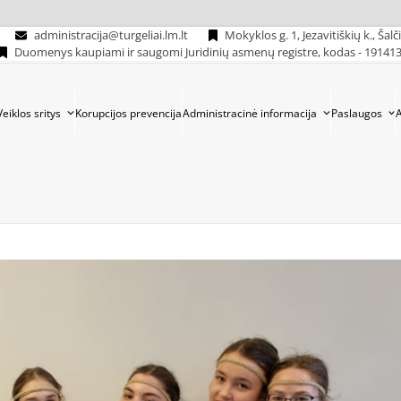
administracija@turgeliai.lm.lt
Mokyklos g. 1, Jezavitiškių k., Šalč
Duomenys kaupiami ir saugomi Juridinių asmenų registre, kodas - 19141
Veiklos sritys
Korupcijos prevencija
Administracinė informacija
Paslaugos