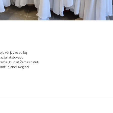
je vėl įvyko vaikų
nazijai atstovavo
ograma „Duokit Žemės rutulį
imžūnienei, Reginai