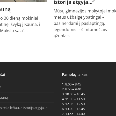
istorija atgyja…“
Kauną
Mūsų gimnazijos mokytojai mok
metus užbaigė ypatingai –
io 30 dieną mokiniai
pasinerdami į paslaptingą,
ntinę išvyką į Kauną, į
legendomis ir šimtamečiais
„Mokslo salą“…
ąžuolais…
šai
Pamokų laikas
1. 8.00 – 8.45
d.
2. 8.55 – 9.40
3. 10.00 – 10.45
Kauną
4. 11.05 – 11.50
5. 12.05 – 12.50
s teka lėčiau, o istorija atgyja…“
6. 13.00 – 13.45
7. 13.55 – 14.40