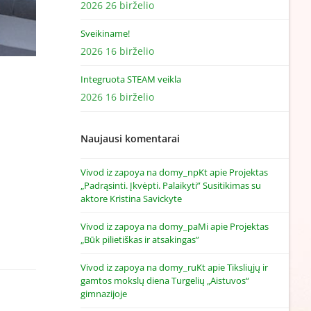
2026 26 birželio
Sveikiname!
2026 16 birželio
Integruota STEAM veikla
2026 16 birželio
Naujausi komentarai
Vivod iz zapoya na domy_npKt
apie
Projektas
„Padrąsinti. Įkvėpti. Palaikyti” Susitikimas su
aktore Kristina Savickyte
Vivod iz zapoya na domy_paMi
apie
Projektas
„Būk pilietiškas ir atsakingas”
Vivod iz zapoya na domy_ruKt
apie
Tiksliųjų ir
gamtos mokslų diena Turgelių „Aistuvos“
gimnazijoje