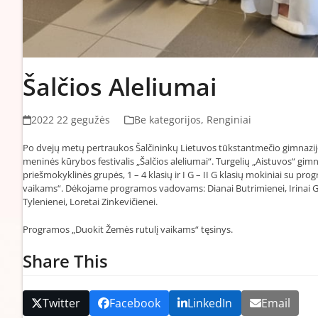
Šalčios Aleliumai
2022 22 gegužės
Be kategorijos
,
Renginiai
Po dvejų metų pertraukos Šalčininkų Lietuvos tūkstantmečio gimnazijo
meninės kūrybos festivalis „Šalčios aleliumai“. Turgelių „Aistuvos“ gim
priešmokyklinės grupės, 1 – 4 klasių ir I G – II G klasių mokiniai su pr
vaikams“. Dėkojame programos vadovams: Dianai Butrimienei, Irinai G
Tylenienei, Loretai Zinkevičienei.
Programos „Duokit Žemės rutulį vaikams“ tęsinys.
Share This
Twitter
Facebook
LinkedIn
Email