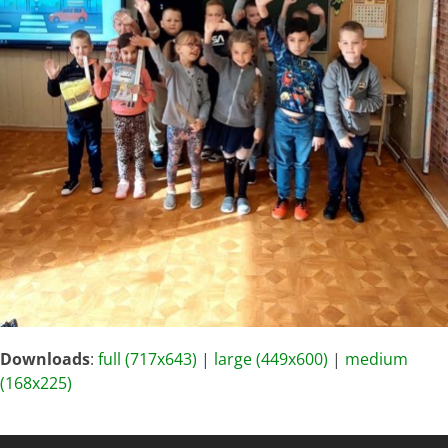
Downloads
:
full (717x643)
|
large (449x600)
|
medium
(168x225)