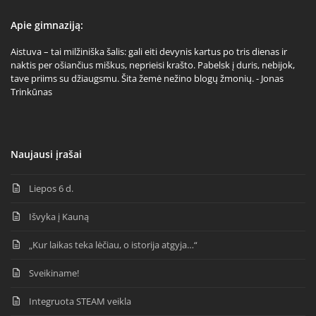
Apie gimnaziją:
Aistuva – tai milžiniška šalis: gali eiti devynis kartus po tris dienas ir
naktis per ošiančius miškus, neprieisi krašto. Pabelsk į duris, nebijok,
tave priims su džiaugsmu. Šita žemė nežino blogų žmonių. - Jonas
Trinkūnas
Naujausi įrašai
Liepos 6 d.
Išvyka į Kauną
„Kur laikas teka lėčiau, o istorija atgyja…“
Sveikiname!
Integruota STEAM veikla