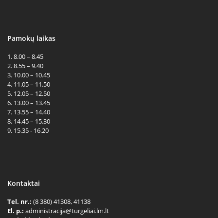
Pamokų laikas
1. 8.00 – 8.45
2. 8.55 – 9.40
3. 10.00 – 10.45
4. 11.05 – 11.50
5. 12.05 – 12.50
6. 13.00 – 13.45
7. 13.55 – 14.40
8. 14.45 – 15.30
9. 15.35 - 16.20
Kontaktai
Tel. nr.:
(8 380) 41308, 41138
El. p.:
administracija@turgeliai.lm.lt