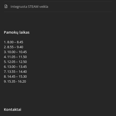
Integruota STEAM veikla
Pamokų laikas
1. 8.00 – 8.45
2. 8.55 – 9.40
3. 10.00 – 10.45
4. 11.05 – 11.50
5. 12.05 – 12.50
6. 13.00 – 13.45
7. 13.55 – 14.40
8. 14.45 – 15.30
9. 15.35 - 16.20
Kontaktai