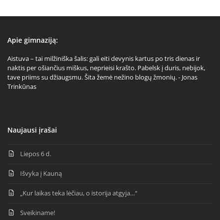
Apie gimnaziją:
Aistuva – tai milžiniška šalis: gali eiti devynis kartus po tris dienas ir
naktis per ošiančius miškus, neprieisi krašto. Pabelsk į duris, nebijok,
tave priims su džiaugsmu. Šita žemė nežino blogų žmonių. - Jonas
Trinkūnas
Naujausi įrašai
Liepos 6 d.
Išvyka į Kauną
„Kur laikas teka lėčiau, o istorija atgyja…“
Sveikiname!