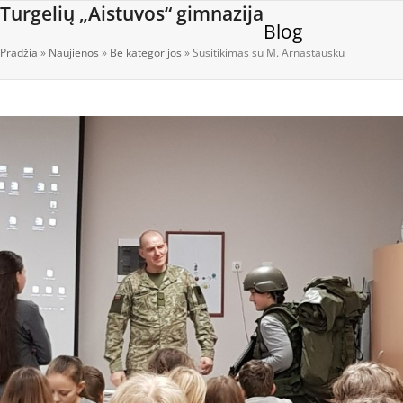
Open
Close
Skip
Turgelių „Aistuvos“ gimnazija
Blog
to
mobile
mobile
content
Pradžia
»
Naujienos
»
Be kategorijos
»
Susitikimas su M. Arnastausku
menu
menu