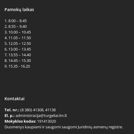
Pamokų laikas
1. 8.00 – 8.45
2. 8.55 – 9.40
3. 10.00 – 10.45
4. 11.05 – 11.50
5. 12.05 – 12.50
6. 13.00 – 13.45
7. 13.55 – 14.40
8. 14.45 – 15.30
9. 15.35 - 16.20
Kontaktai
Tel. nr.:
(8 380) 41308, 41138
El. p.:
administracija@turgeliai.lm.lt
Mokyklos kodas:
191413020
Duomenys kaupiami ir saugomi saugomi Juridinių asmenų registre.