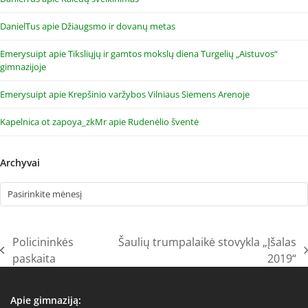
DanielTus
apie
Džiaugsmo ir dovanų metas
Emerysuipt
apie
Tiksliųjų ir gamtos mokslų diena Turgelių „Aistuvos“
gimnazijoje
Emerysuipt
apie
Krepšinio varžybos Vilniaus Siemens Arenoje
Kapelnica ot zapoya_zkMr
apie
Rudenėlio šventė
Archyvai
Archyvai
Policininkės
Šaulių trumpalaikė stovykla „Įšalas
previous
next
paskaita
2019“
post:
post:
Apie gimnaziją: