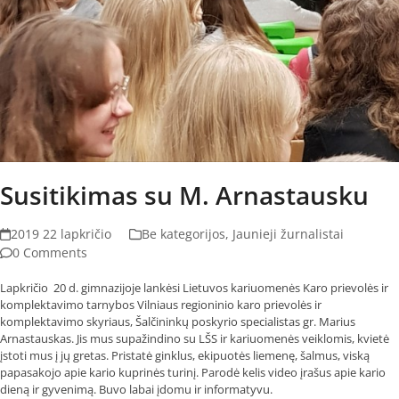
Susitikimas su M. Arnastausku
2019 22 lapkričio
Be kategorijos
,
Jaunieji žurnalistai
0 Comments
Lapkričio 20 d. gimnazijoje lankėsi Lietuvos kariuomenės Karo prievolės ir
komplektavimo tarnybos Vilniaus regioninio karo prievolės ir
komplektavimo skyriaus, Šalčininkų poskyrio specialistas gr. Marius
Arnastauskas. Jis mus supažindino su LŠS ir kariuomenės veiklomis, kvietė
įstoti mus į jų gretas. Pristatė ginklus, ekipuotės liemenę, šalmus, viską
papasakojo apie kario kuprinės turinį. Parodė kelis video įrašus apie kario
dieną ir gyvenimą. Buvo labai įdomu ir informatyvu.