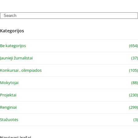
Search
Kategorijos
Be kategorijos
(654)
Jaunieji žurnalistai
(37)
Konkursai , olimpiados
(105)
Mokytojai
(88)
Projektai
(230)
Renginiai
(299)
Stažuotės
(3)
Naujausi įrašai