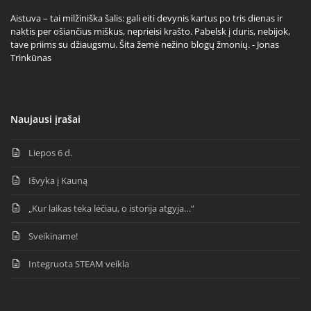
Aistuva – tai milžiniška šalis: gali eiti devynis kartus po tris dienas ir
naktis per ošiančius miškus, neprieisi krašto. Pabelsk į duris, nebijok,
tave priims su džiaugsmu. Šita žemė nežino blogų žmonių. - Jonas
Trinkūnas
Naujausi įrašai
Liepos 6 d.
Išvyka į Kauną
„Kur laikas teka lėčiau, o istorija atgyja…“
Sveikiname!
Integruota STEAM veikla