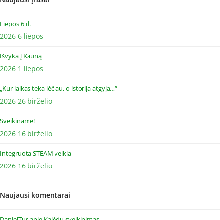
Liepos 6 d.
2026 6 liepos
Išvyka į Kauną
2026 1 liepos
„Kur laikas teka lėčiau, o istorija atgyja…“
2026 26 birželio
Sveikiname!
2026 16 birželio
Integruota STEAM veikla
2026 16 birželio
Naujausi komentarai
DanielTus
apie
Kalėdų sveikinimas