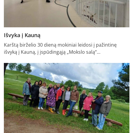
Išvyka į Kauną
Karštą birželio 30 dieną mokiniai leidosi į pažintinę
išvyką į Kauną, į įspūdingąją „Mokslo salą“…