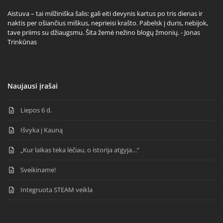
Aistuva – tai milžiniška šalis: gali eiti devynis kartus po tris dienas ir
naktis per ošiančius miškus, neprieisi krašto. Pabelsk į duris, nebijok,
tave priims su džiaugsmu. Šita žemė nežino blogų žmonių. - Jonas
Trinkūnas
Naujausi įrašai
Liepos 6 d.
Išvyka į Kauną
„Kur laikas teka lėčiau, o istorija atgyja…“
Sveikiname!
Integruota STEAM veikla