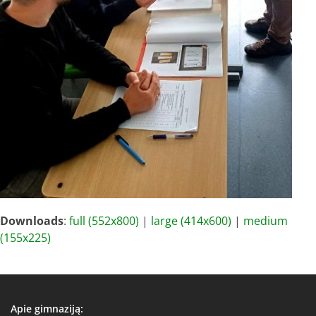
Downloads
:
full (552x800)
|
large (414x600)
|
medium
(155x225)
Apie gimnaziją: