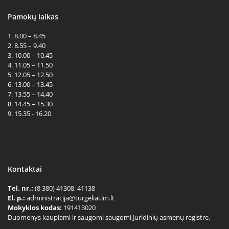
Pamokų laikas
1. 8.00 – 8.45
2. 8.55 – 9.40
3. 10.00 – 10.45
4. 11.05 – 11.50
5. 12.05 – 12.50
6. 13.00 – 13.45
7. 13.55 – 14.40
8. 14.45 – 15.30
9. 15.35 - 16.20
Kontaktai
Tel. nr.:
(8 380) 41308, 41138
El. p.:
administracija@turgeliai.lm.lt
Mokyklos kodas:
191413020
Duomenys kaupiami ir saugomi saugomi Juridinių asmenų registre.