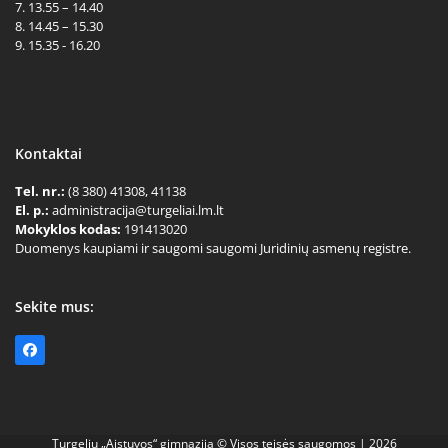
7. 13.55 – 14.40
8. 14.45 – 15.30
9. 15.35 - 16.20
Kontaktai
Tel. nr.:
(8 380) 41308, 41138
El. p.:
administracija@turgeliai.lm.lt
Mokyklos kodas:
191413020
Duomenys kaupiami ir saugomi saugomi Juridinių asmenų registre.
Sekite mus:
Facebook
Turgelių „Aistuvos“ gimnazija © Visos teisės saugomos | 2026