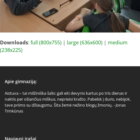
Downloads
:
full (800x755)
|
large (636x600)
|
medium
(238x225)
Apie gimnaziją:
Aistuva – tai milžiniška šalis: gali eiti devynis kartus po tris dienas ir
naktis per ošiančius miškus, neprieisi krašto. Pabelsk į duris, nebijok,
tave priims su džiaugsmu. Šita žemė nežino blogų žmonių. - Jonas
Trinkūnas
Naujausi įrašai