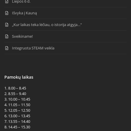
Liepos 6 d.
Išvyka į Kauną
„Kur laikas teka lėčiau, o istorija atgyja…“
Sveikiname!
Integruota STEAM veikla
Pamokų laikas
1. 8.00 – 8.45
2. 8.55 – 9.40
3. 10.00 – 10.45
4. 11.05 – 11.50
5. 12.05 – 12.50
6. 13.00 – 13.45
7. 13.55 – 14.40
8. 14.45 – 15.30