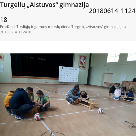
Open
Close
Skip
Turgelių „Aistuvos“ gimnazija
20180614_1124
to
mobile
mobile
content
18
menu
menu
Pradžia
»
Tiksliųjų ir gamtos mokslų diena Turgelių „Aistuvos“ gimnazijoje
»
20180614_112418