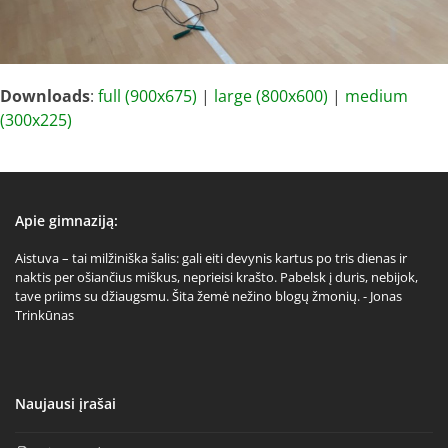
Downloads
:
full (900x675)
|
large (800x600)
|
medium
(300x225)
Apie gimnaziją:
Aistuva – tai milžiniška šalis: gali eiti devynis kartus po tris dienas ir
naktis per ošiančius miškus, neprieisi krašto. Pabelsk į duris, nebijok,
tave priims su džiaugsmu. Šita žemė nežino blogų žmonių. - Jonas
Trinkūnas
Naujausi įrašai