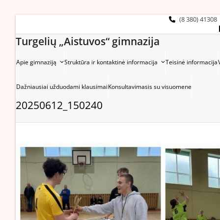
Skip
to
(8 380) 41308
content
Turgelių „Aistuvos“ gimnazija
Apie gimnaziją
Struktūra ir kontaktinė informacija
Teisinė informacija
Dažniausiai užduodami klausimai
Konsultavimasis su visuomene
20250612_150240