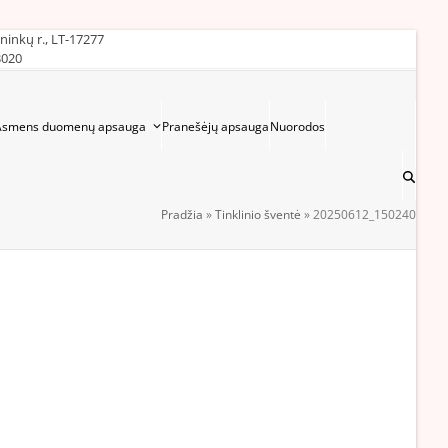
ininkų r., LT-17277
3020
Asmens duomenų apsauga
Pranešėjų apsauga
Nuorodos
Pradžia
»
Tinklinio šventė
»
20250612_150240