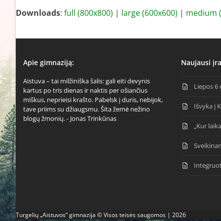
Downloads
:
full (800x800)
|
large (600x600)
|
medium (
Apie gimnaziją:
Naujausi įra
Aistuva – tai milžiniška šalis: gali eiti devynis
Liepos 6 
kartus po tris dienas ir naktis per ošiančius
miškus, neprieisi krašto. Pabelsk į duris, nebijok,
Išvyka į 
tave priims su džiaugsmu. Šita žemė nežino
blogų žmonių. - Jonas Trinkūnas
„Kur laika
Sveikina
Integruo
Turgelių „Aistuvos“ gimnazija © Visos teisės saugomos | 2026