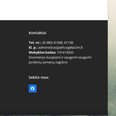
Kontaktai
Tel. nr.:
(8 380) 41308, 41138
El. p.:
administracija@turgeliai.lm.lt
Mokyklos kodas:
191413020
Duomenys kaupiami ir saugomi saugomi
Juridinių asmenų registre.
Sekite mus:
Facebook