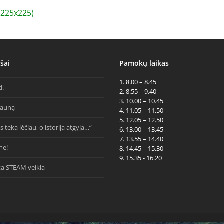
225x225)
šai
Pamokų laikas
1. 8.00 – 8.45
d.
2. 8.55 – 9.40
3. 10.00 – 10.45
Kauną
4. 11.05 – 11.50
5. 12.05 – 12.50
s teka lėčiau, o istorija atgyja…“
6. 13.00 – 13.45
7. 13.55 – 14.40
me!
8. 14.45 – 15.30
9. 15.35 - 16.20
ta STEAM veikla