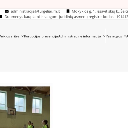
administracija@turgeliai.lm.lt
Mokyklos g. 1, Jezavitiškių k., Šalč
Duomenys kaupiami ir saugomi Juridinių asmenų registre, kodas - 19141
Veiklos sritys
Korupcijos prevencija
Administracinė informacija
Paslaugos