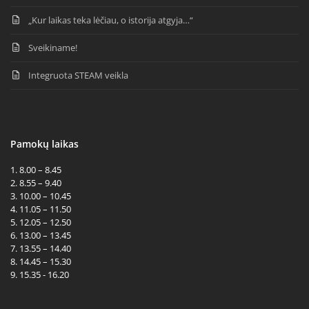
„Kur laikas teka lėčiau, o istorija atgyja…“
Sveikiname!
Integruota STEAM veikla
Pamokų laikas
1. 8.00 – 8.45
2. 8.55 – 9.40
3. 10.00 – 10.45
4. 11.05 – 11.50
5. 12.05 – 12.50
6. 13.00 – 13.45
7. 13.55 – 14.40
8. 14.45 – 15.30
9. 15.35 - 16.20