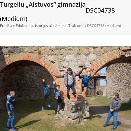
Open
Close
Skip
Turgelių „Aistuvos“ gimnazija
DSC04738
to
mobile
mobile
content
(Medium)
menu
menu
Pradžia
»
Edukaciniai istorijos užsiėmimai Trakuose
»
DSC04738 (Medium)