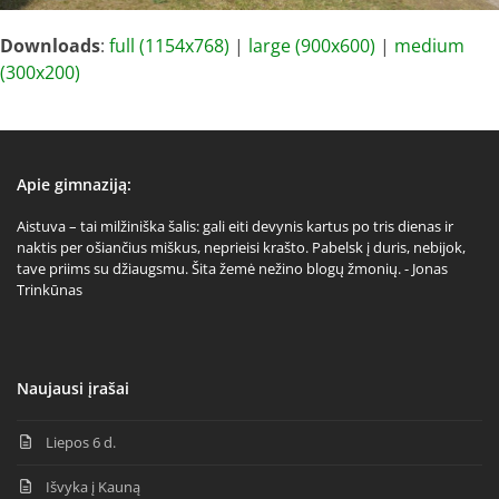
Downloads
:
full (1154x768)
|
large (900x600)
|
medium
(300x200)
Apie gimnaziją:
Aistuva – tai milžiniška šalis: gali eiti devynis kartus po tris dienas ir
naktis per ošiančius miškus, neprieisi krašto. Pabelsk į duris, nebijok,
tave priims su džiaugsmu. Šita žemė nežino blogų žmonių. - Jonas
Trinkūnas
Naujausi įrašai
Liepos 6 d.
Išvyka į Kauną