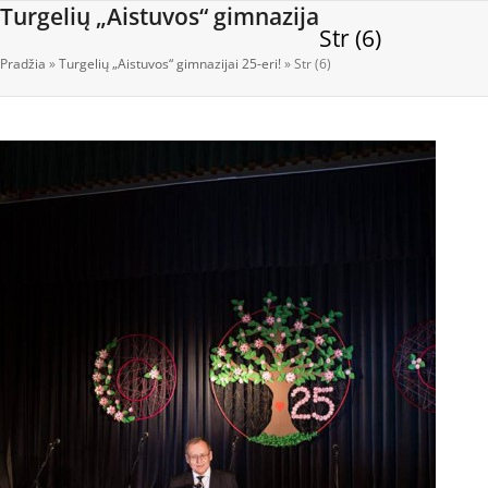
Open
Close
Skip
Turgelių „Aistuvos“ gimnazija
Str (6)
to
mobile
mobile
content
Pradžia
»
Turgelių „Aistuvos“ gimnazijai 25-eri!
»
Str (6)
menu
menu