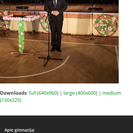
Downloads
:
full (640x960)
|
large (400x600)
|
medium
(150x225)
Apie gimnaziją: