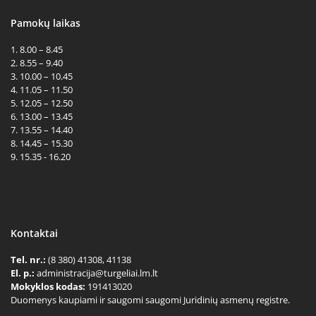
Pamokų laikas
1. 8.00 – 8.45
2. 8.55 – 9.40
3. 10.00 – 10.45
4. 11.05 – 11.50
5. 12.05 – 12.50
6. 13.00 – 13.45
7. 13.55 – 14.40
8. 14.45 – 15.30
9. 15.35 - 16.20
Kontaktai
Tel. nr.:
(8 380) 41308, 41138
El. p.:
administracija@turgeliai.lm.lt
Mokyklos kodas:
191413020
Duomenys kaupiami ir saugomi saugomi Juridinių asmenų registre.