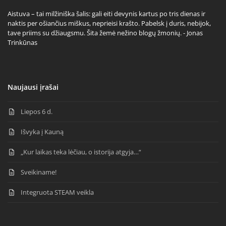
Aistuva – tai milžiniška šalis: gali eiti devynis kartus po tris dienas ir
naktis per ošiančius miškus, neprieisi krašto. Pabelsk į duris, nebijok,
tave priims su džiaugsmu. Šita žemė nežino blogų žmonių. - Jonas
Trinkūnas
Naujausi įrašai
Liepos 6 d.
Išvyka į Kauną
„Kur laikas teka lėčiau, o istorija atgyja…“
Sveikiname!
Integruota STEAM veikla