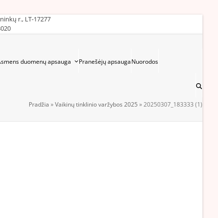
ininkų r., LT-17277
3020
Asmens duomenų apsauga
Pranešėjų apsauga
Nuorodos
Pradžia
»
Vaikinų tinklinio varžybos 2025
»
20250307_183333 (1)