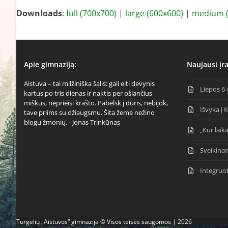
Downloads
:
full (700x700)
|
large (600x600)
|
medium (
Apie gimnaziją:
Naujausi įra
Aistuva – tai milžiniška šalis: gali eiti devynis
Liepos 6 
kartus po tris dienas ir naktis per ošiančius
miškus, neprieisi krašto. Pabelsk į duris, nebijok,
Išvyka į 
tave priims su džiaugsmu. Šita žemė nežino
blogų žmonių. - Jonas Trinkūnas
„Kur laika
Sveikina
Integruo
Turgelių „Aistuvos“ gimnazija © Visos teisės saugomos | 2026