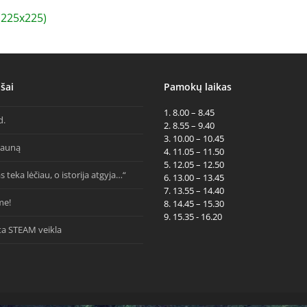
225x225)
šai
Pamokų laikas
1. 8.00 – 8.45
d.
2. 8.55 – 9.40
3. 10.00 – 10.45
Kauną
4. 11.05 – 11.50
5. 12.05 – 12.50
s teka lėčiau, o istorija atgyja…“
6. 13.00 – 13.45
7. 13.55 – 14.40
me!
8. 14.45 – 15.30
9. 15.35 - 16.20
ta STEAM veikla