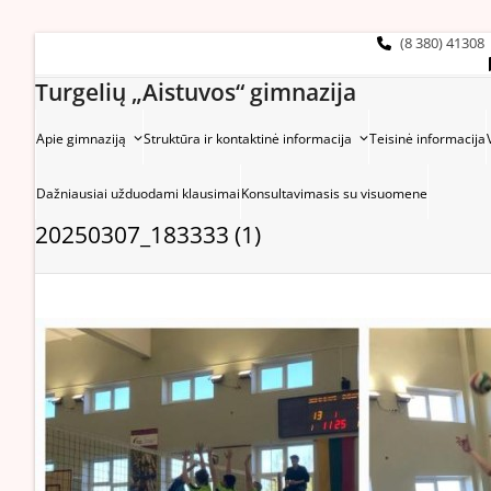
Skip
to
(8 380) 41308
content
Turgelių „Aistuvos“ gimnazija
Apie gimnaziją
Struktūra ir kontaktinė informacija
Teisinė informacija
Dažniausiai užduodami klausimai
Konsultavimasis su visuomene
20250307_183333 (1)