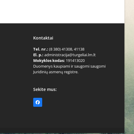
Kontaktai
Tel. nr.:
(8 380) 41308, 41138
El. p.:
administracija@turgeliai.lm.lt
Mokyklos kodas:
191413020
Duomenys kaupiami ir saugomi saugomi
Juridinių asmenų registre.
Sekite mus:
Facebook