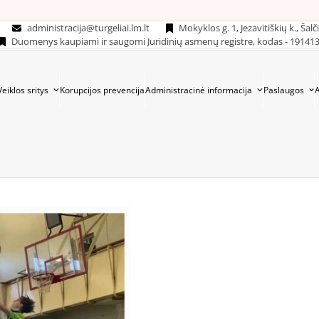
administracija@turgeliai.lm.lt
Mokyklos g. 1, Jezavitiškių k., Šalč
Duomenys kaupiami ir saugomi Juridinių asmenų registre, kodas - 19141
Veiklos sritys
Korupcijos prevencija
Administracinė informacija
Paslaugos