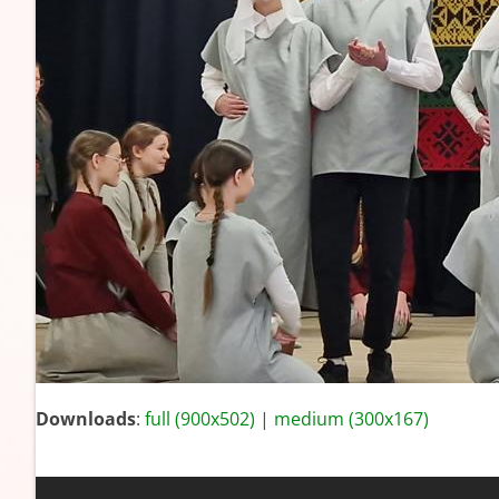
Downloads
:
full (900x502)
|
medium (300x167)