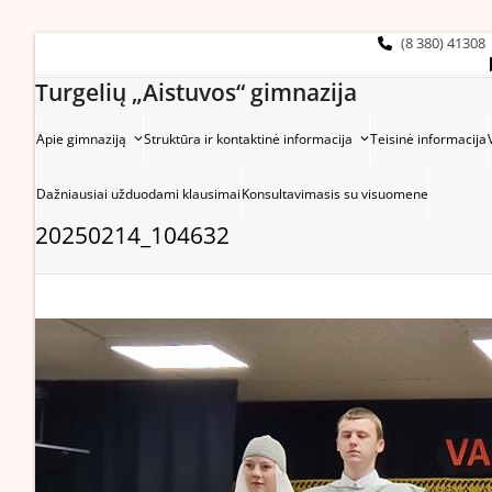
Skip
to
(8 380) 41308
content
Turgelių „Aistuvos“ gimnazija
Apie gimnaziją
Struktūra ir kontaktinė informacija
Teisinė informacija
Dažniausiai užduodami klausimai
Konsultavimasis su visuomene
20250214_104632