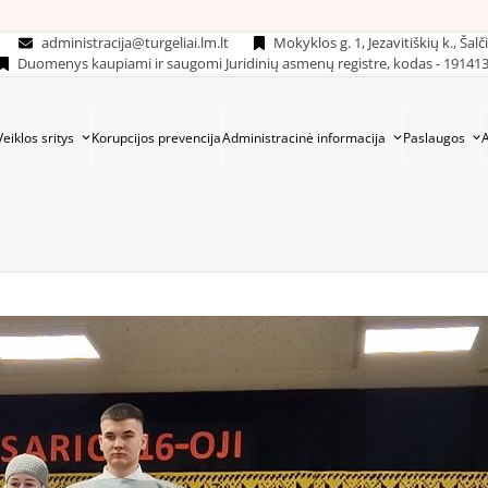
administracija@turgeliai.lm.lt
Mokyklos g. 1, Jezavitiškių k., Šalč
Duomenys kaupiami ir saugomi Juridinių asmenų registre, kodas - 19141
Veiklos sritys
Korupcijos prevencija
Administracinė informacija
Paslaugos