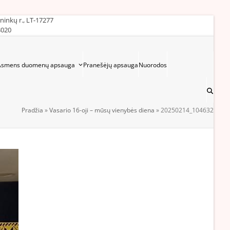
ininkų r., LT-17277
3020
Asmens duomenų apsauga
Pranešėjų apsauga
Nuorodos
Pradžia
»
Vasario 16-oji – mūsų vienybės diena
»
20250214_104632